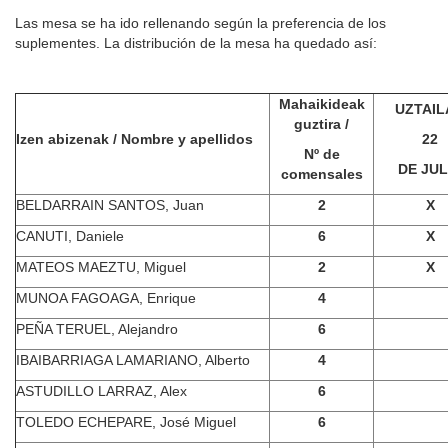
Las mesa se ha ido rellenando según la preferencia de los
suplementes. La distribución de la mesa ha quedado así:
Mahaikideak
UZTAIL
guztira /
Izen abizenak / Nombre y apellidos
22
Nº de
DE JUL
comensales
BELDARRAIN SANTOS, Juan
2
X
CANUTI, Daniele
6
X
MATEOS MAEZTU, Miguel
2
X
MUNOA FAGOAGA, Enrique
4
PEÑA TERUEL, Alejandro
6
IBAIBARRIAGA LAMARIANO, Alberto
4
ASTUDILLO LARRAZ, Alex
6
TOLEDO ECHEPARE, José Miguel
6