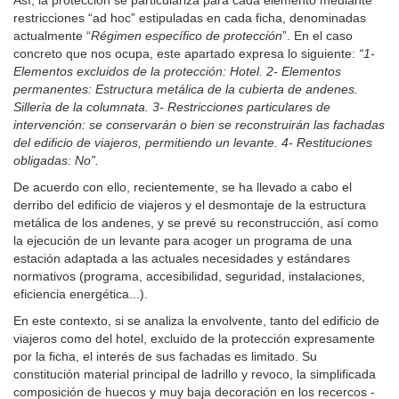
Así, la protección se particulariza para cada elemento mediante
restricciones “ad hoc” estipuladas en cada ficha, denominadas
actualmente “
Régimen específico de protección
”. En el caso
concreto que nos ocupa, este apartado expresa lo siguiente:
“1-
Elementos excluidos de la protección: Hotel. 2- Elementos
permanentes: Estructura metálica de la cubierta de andenes.
Sillería de la columnata. 3- Restricciones particulares de
intervención: se conservarán o bien se reconstruirán las fachadas
del edificio de viajeros, permitiendo un levante. 4- Restituciones
obligadas: No”.
De acuerdo con ello, recientemente, se ha llevado a cabo el
derribo del edificio de viajeros y el desmontaje de la estructura
metálica de los andenes, y se prevé su reconstrucción, así como
la ejecución de un levante para acoger un programa de una
estación adaptada a las actuales necesidades y estándares
normativos (programa, accesibilidad, seguridad, instalaciones,
eficiencia energética...).
En este contexto, si se analiza la envolvente, tanto del edificio de
viajeros como del hotel, excluido de la protección expresamente
por la ficha, el interés de sus fachadas es limitado. Su
constitución material principal de ladrillo y revoco, la simplificada
composición de huecos y muy baja decoración en los recercos -