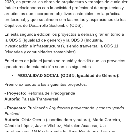
2030, es premiar las obras de arquitectura y trabajos de cualquier
índole relacionados con la actividad profesional de arquitectas y
arquitectos que incorporen objetivos sostenibles en la práctica
profesional, y que se alineen con las metas y aspiraciones de los
Objetivos de Desarrollo Sostenible (ODS).
En esta segunda edición los proyectos a debían girar en torno a
la ODS 5 (Igualdad de género) y la ODS 9 (Industria,
investigación e infraestructuras), siendo tranversal la ODS 11
(ciudades y comunidades sostenibles).
En el mes de julio el jurado se reunió y decidió que los proyectos
ganadores de esta edición sean los siguientes:
MODALIDAD SOCIAL (ODS 5, Igualdad de Género):
Premio ex aequo a los siguientes proyectos:
-
Proyecto
: Reforma de Pradogrande
Autoría
: Paisaje Transversal
-
Proyecto
: Publicacón
Arquitectas proyectando y construyendo
Euskadi
Autoría
: Olatz Ocerin (coordinadora y autora), María Carreiro,
Cándido López, Javier Vílchez, Matxalen Acasuso, Ula
Iruretagoiena, Mª Paz larrumbide, Itziar Rodríguez, Izaskun