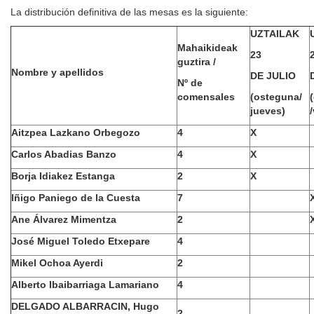
La distribución definitiva de las mesas es la siguiente:
UZTAILAK
Mahaikideak
23
guztira /
Nombre y apellidos
DE JULIO
Nº de
comensales
(osteguna/
jueves)
Aitzpea Lazkano Orbegozo
4
X
Carlos Abadias Banzo
4
X
Borja Idiakez Estanga
2
X
Iñigo Paniego de la Cuesta
7
Ane Álvarez Mimentza
2
José Miguel Toledo Etxepare
4
Mikel Ochoa Ayerdi
2
Alberto Ibaibarriaga Lamariano
4
DELGADO ALBARRACIN, Hugo
2