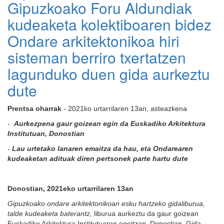
Gipuzkoako Foru Aldundiak
kudeaketa kolektiboaren bidez
Ondare arkitektonikoa hiri
sisteman berriro txertatzen
lagunduko duen gida aurkeztu
dute
Prentsa oharrak
- 2021ko urtarrilaren 13an, asteazkena
-
Aurkezpena gaur goizean egin da Euskadiko Arkitektura
Institutuan, Donostian
-
Lau urtetako lanaren emaitza da hau, eta Ondarearen
kudeaketan adituak diren pertsonek parte hartu dute
Donostian, 2021eko urtarrilaren 13an
Gipuzkoako ondare arkitektonikoan esku hartzeko gidaliburua,
talde kudeaketa baterantz,
liburua aurkeztu da gaur goizean
Euskadiko Arkitektura Institutuaren egoitzan, Donostian. Gida