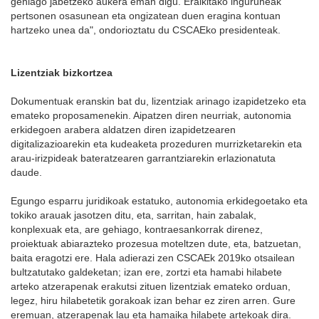
gehiago jabetzeko aukera eman digu. Eraikitako inguruneak
pertsonen osasunean eta ongizatean duen eragina kontuan
hartzeko unea da", ondorioztatu du CSCAEko presidenteak.
Lizentziak bizkortzea
Dokumentuak eranskin bat du, lizentziak arinago izapidetzeko eta
emateko proposamenekin. Aipatzen diren neurriak, autonomia
erkidegoen arabera aldatzen diren izapidetzearen
digitalizazioarekin eta kudeaketa prozeduren murrizketarekin eta
arau-irizpideak bateratzearen garrantziarekin erlazionatuta
daude.
Egungo esparru juridikoak estatuko, autonomia erkidegoetako eta
tokiko arauak jasotzen ditu, eta, sarritan, hain zabalak,
konplexuak eta, are gehiago, kontraesankorrak direnez,
proiektuak abiarazteko prozesua moteltzen dute, eta, batzuetan,
baita eragotzi ere. Hala adierazi zen CSCAEk 2019ko otsailean
bultzatutako galdeketan; izan ere, zortzi eta hamabi hilabete
arteko atzerapenak erakutsi zituen lizentziak emateko orduan,
legez, hiru hilabetetik gorakoak izan behar ez ziren arren. Gure
eremuan, atzerapenak lau eta hamaika hilabete artekoak dira.