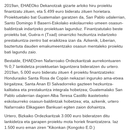
2019an, EHAEOko Dekanotzak gizarte arloko hiru proiektu
finantzatu zituen, eta 5.499 euro bideratu zituen horietara.
Proiektuetako bat Guatemalan garatzen da, San Pablo udalerrian,
Santo Domingo II Baserri-Eskolako eskolaurreko umeen osasun-
baldintzak indartzeko proiektuan lagunduz. Finantzatutako beste
proiektu bat, Guéra-n (Txad) oinarrizko hezkuntza indartzeko
prestakuntza-zentro bat eraikitzea izan da. Azkenik, Liberian,
baztertuta dauden emakumeentzako osasun mentaleko proiektu
bati lagundu zaio.
Bestalde, EHAEOren Nafarroako Ordezkaritzak aurrekontuaren
% 0,7 lankidetza proiektuetan laguntzera bideratzen du urtero.
2019an, 5.000 euro bideratu zituen 4 proiektu finantzatzeko:
Hondurasko Santa Rosa de Copán nekazari inguruko ama-etxea
birgaitzea; Santa Anan El Salvadorreko gazteen hezkuntza-
kalitatea eta prestakuntza integrala hobetzea; Guatemalako San
Pablo udalerrian dagoen Alba Teresa Castillo ikastetxeko
eskolaurreko osasun-baldintzak hobetzea; eta, azkenik, urtero
Nafarroako Elikagaien Bankuari egiten zaion dohaintza.
Urtero, Bizkaiko Ordezkaritzak 3.000 euro bideratzen ditu
lankidetza eta garapen proiektu mota horiek finantzatzera. Iaz
1.500 euro eman ziren "Kikonkan (Kongoko E.D.)