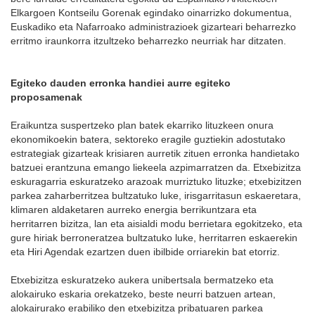
Elkargoen Kontseilu Gorenak egindako oinarrizko dokumentua,
Euskadiko eta Nafarroako administrazioek gizarteari beharrezko
erritmo iraunkorra itzultzeko beharrezko neurriak har ditzaten.
Egiteko dauden erronka handiei aurre egiteko
proposamenak
Eraikuntza suspertzeko plan batek ekarriko lituzkeen onura
ekonomikoekin batera, sektoreko eragile guztiekin adostutako
estrategiak gizarteak krisiaren aurretik zituen erronka handietako
batzuei erantzuna emango liekeela azpimarratzen da. Etxebizitza
eskuragarria eskuratzeko arazoak murriztuko lituzke; etxebizitzen
parkea zaharberritzea bultzatuko luke, irisgarritasun eskaeretara,
klimaren aldaketaren aurreko energia berrikuntzara eta
herritarren bizitza, lan eta aisialdi modu berrietara egokitzeko, eta
gure hiriak berroneratzea bultzatuko luke, herritarren eskaerekin
eta Hiri Agendak ezartzen duen ibilbide orriarekin bat etorriz.
Etxebizitza eskuratzeko aukera unibertsala bermatzeko eta
alokairuko eskaria orekatzeko, beste neurri batzuen artean,
alokairurako erabiliko den etxebizitza pribatuaren parkea