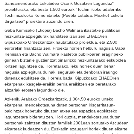
Saneamendurako Eskubidea Osorik Gozatzen Lagunduz"
proiekturako, eta beste 1.500 euroak "Tochimilcoko udalerriko
Tochimizolcoko Komunitateko (Puebla Estatua, Mexiko) Eskola
Birgaitzea" proiektura zuzendu ziren.
Gaba Kemisako (Etiopia) Bacho Walmara ikastetxe publikoan
hezkuntza-azpiegiturak handitzea izan zen EHAEOren
Gipuzkoako Ordezkaritzak hautatutako proiektua, eta 2.500
eurorekin finantzatu zen. Proiektu horren helburu nagusia Gaba
Kemisan eta Bacho Walmara ikastetxe publikoaren eraginpeko
gunean biztanle guztientzat oinarrizko hezkuntzarako eskubidea
lortzen laguntzea da. Horretarako, leku horrek duen behar
nagusia azpiegitura duinak, seguruak eta denboran iraungo
dutenak edukitzea da. Horrela bada, Gipuzkoako EHAEOren
ekarpenak ikasgela-eraikin berria eraikitzen eta beratarako
altzariak erosten lagunduko die.
Azkenik, Arabako Ordezkaritzatik, 1.904,50 euroko urteko
ekarpena, mendekotasuna duten pertsonen irisgarritasun-
baldintzak hobetuko dituzten etxea eta espazioa egokitzeko
laguntzetara bideratu zen. Hori guztia, mendekotasuna duten
pertsonak zaintzen dituzten familiek 2001ean sortutako Ascudean
elkarteak kudeatzen du. Euskadin ezaugarri horiek dituen elkarte