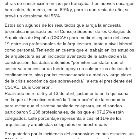
obras de construcción en las que trabajaba. Los nuevos encargos
han caído, de media, en un 69% y, para lo que resta de año, se
prevé un desplome del 55%.
Estos son algunos de los resultados que arroja la encuesta
telemática impulsada por el Consejo Superior de los Colegios de
Arquitectos de España (CSCAE) para medir el impacto del covid-
19 entre los profesionales de la Arquitectura, tanto a nivel laboral
como personal. Teniendo en cuenta que el trabajo en los estudios
de arquitectura es un indicador avanzado de la actividad en la
construcción, los datos obtenidos “permiten constatar que el
sector va a necesitar un fuerte apoyo no solo por los efectos del
confinamiento, sino por las consecuencias a medio y largo plazo
de la crisis económica que sobrevendrá”, alerta el presidente del
CSCAE, Lluís Comerón.
Realizado entre el 6 y el 13 de abril, justamente en la quincena
en la que el Ejecutivo ordenó la “hibernación” de la economía
para evitar que el sistema sanitario colapsara, en el sondeo
participaron 5.138 profesionales, de los que el 97,25% están
colegiados. Este porcentaje representa a casi el 11% de los
arquitectos y arquitectas colegiados en nuestro país.
Preguntados por la incidencia del coronavirus en sus estudios, un