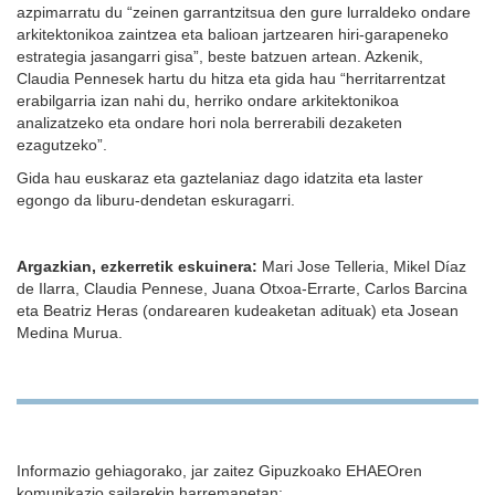
azpimarratu du “zeinen garrantzitsua den gure lurraldeko ondare
arkitektonikoa zaintzea eta balioan jartzearen hiri-garapeneko
estrategia jasangarri gisa”, beste batzuen artean. Azkenik,
Claudia Pennesek hartu du hitza eta gida hau “herritarrentzat
erabilgarria izan nahi du, herriko ondare arkitektonikoa
analizatzeko eta ondare hori nola berrerabili dezaketen
ezagutzeko”.
Gida hau euskaraz eta gaztelaniaz dago idatzita eta laster
egongo da liburu-dendetan eskuragarri.
Argazkian, ezkerretik eskuinera:
Mari Jose Telleria, Mikel Díaz
de Ilarra, Claudia Pennese, Juana Otxoa-Errarte, Carlos Barcina
eta Beatriz Heras (ondarearen kudeaketan adituak) eta Josean
Medina Murua.
Informazio gehiagorako, jar zaitez Gipuzkoako EHAEOren
komunikazio sailarekin harremanetan: