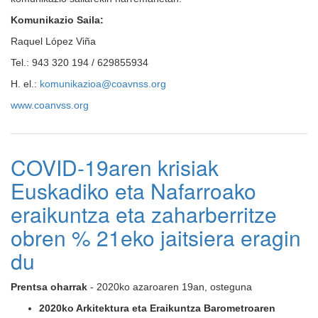
Komunikazio Saila:
Raquel López Viña
Tel.: 943 320 194 / 629855934
H. el.:
komunikazioa@coavnss.org
www.coanvss.org
COVID-19aren krisiak
Euskadiko eta Nafarroako
eraikuntza eta zaharberritze
obren % 21eko jaitsiera eragin
du
Prentsa oharrak
- 2020ko azaroaren 19an, osteguna
2020ko Arkitektura eta Eraikuntza Barometroaren