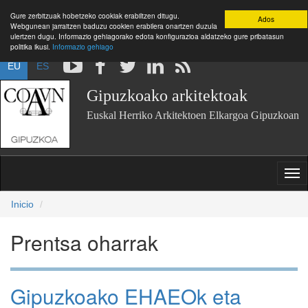
Gure zerbitzuak hobetzeko cookiak erabiltzen ditugu.
Ados
Webgunean jarraitzen baduzu cookien erabilera onartzen duzula
ulertzen dugu. Informazio gehiagorako edota konfigurazioa aldatzeko gure pribatasun
politika ikusi.
Informazio gehiago
EU
ES
Gipuzkoako arkitektoak
Euskal Herriko Arkitektoen Elkargoa Gipuzkoan
Inicio
Prentsa oharrak
Gipuzkoako EHAEOk eta