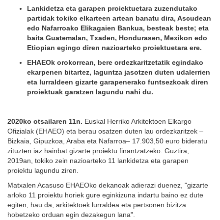
Lankidetza eta garapen proiektuetara zuzendutako
partidak tokiko elkarteen artean banatu dira, Ascudean
edo Nafarroako Elikagaien Bankua, besteak beste; eta
baita Guatemalan, Txaden, Hondurasen, Mexikon edo
Etiopian egingo diren nazioarteko proiektuetara ere.
EHAEOk orokorrean, bere ordezkaritzetatik egindako
ekarpenen bitartez, laguntza jasotzen duten udalerrien
eta lurraldeen gizarte garapenerako funtsezkoak diren
proiektuak garatzen lagundu nahi du.
2020ko otsailaren 11n.
Euskal Herriko Arkitektoen Elkargo
Ofizialak (EHAEO) eta berau osatzen duten lau ordezkaritzek –
Bizkaia, Gipuzkoa, Araba eta Nafarroa– 17.903,50 euro bideratu
zituzten iaz hainbat gizarte proiektu finantzatzeko. Guztira,
2019an, tokiko zein nazioarteko 11 lankidetza eta garapen
proiektu lagundu ziren.
Matxalen Acasuso EHAEOko dekanoak adierazi duenez, "gizarte
arloko 11 proiektu horiek gure eginkizuna indartu baino ez dute
egiten, hau da, arkitektoek lurraldea eta pertsonen bizitza
hobetzeko orduan egin dezakegun lana".