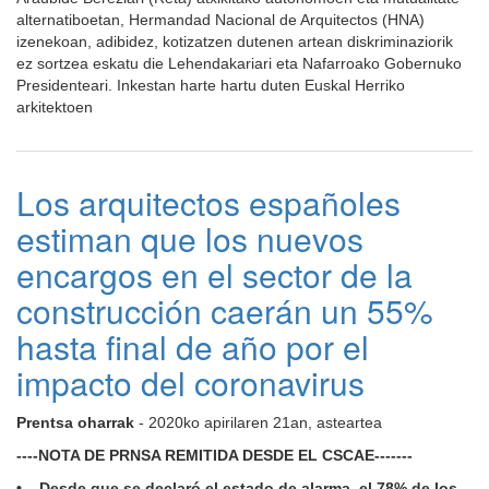
alternatiboetan, Hermandad Nacional de Arquitectos (HNA)
izenekoan, adibidez, kotizatzen dutenen artean diskriminaziorik
ez sortzea eskatu die Lehendakariari eta Nafarroako Gobernuko
Presidenteari. Inkestan harte hartu duten Euskal Herriko
arkitektoen
Los arquitectos españoles
estiman que los nuevos
encargos en el sector de la
construcción caerán un 55%
hasta final de año por el
impacto del coronavirus
Prentsa oharrak
- 2020ko apirilaren 21an, asteartea
----NOTA DE PRNSA REMITIDA DESDE EL CSCAE-------
• Desde que se declaró el estado de alarma, el 78% de los