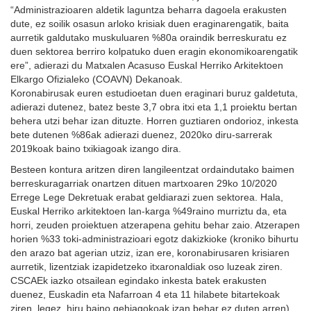
“Administrazioaren aldetik laguntza beharra dagoela erakusten
dute, ez soilik osasun arloko krisiak duen eraginarengatik, baita
aurretik galdutako muskuluaren %80a oraindik berreskuratu ez
duen sektorea berriro kolpatuko duen eragin ekonomikoarengatik
ere”, adierazi du Matxalen Acasuso Euskal Herriko Arkitektoen
Elkargo Ofizialeko (COAVN) Dekanoak.
Koronabirusak euren estudioetan duen eraginari buruz galdetuta,
adierazi dutenez, batez beste 3,7 obra itxi eta 1,1 proiektu bertan
behera utzi behar izan dituzte. Horren guztiaren ondorioz, inkesta
bete dutenen %86ak adierazi duenez, 2020ko diru-sarrerak
2019koak baino txikiagoak izango dira.
Besteen kontura aritzen diren langileentzat ordaindutako baimen
berreskuragarriak onartzen dituen martxoaren 29ko 10/2020
Errege Lege Dekretuak erabat geldiarazi zuen sektorea. Hala,
Euskal Herriko arkitektoen lan-karga %49raino murriztu da, eta
horri, zeuden proiektuen atzerapena gehitu behar zaio. Atzerapen
horien %33 toki-administrazioari egotz dakizkioke (kroniko bihurtu
den arazo bat agerian utziz, izan ere, koronabirusaren krisiaren
aurretik, lizentziak izapidetzeko itxaronaldiak oso luzeak ziren.
CSCAEk iazko otsailean egindako inkesta batek erakusten
duenez, Euskadin eta Nafarroan 4 eta 11 hilabete bitartekoak
ziren, legez, hiru baino gehiagokoak izan behar ez duten arren),