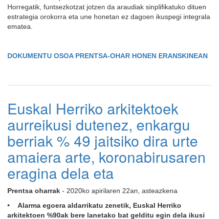
Horregatik, funtsezkotzat jotzen da araudiak sinplifikatuko dituen
estrategia orokorra eta une honetan ez dagoen ikuspegi integrala
ematea.
DOKUMENTU OSOA PRENTSA-OHAR HONEN ERANSKINEAN
Euskal Herriko arkitektoek
aurreikusi dutenez, enkargu
berriak % 49 jaitsiko dira urte
amaiera arte, koronabirusaren
eragina dela eta
Prentsa oharrak
- 2020ko apirilaren 22an, asteazkena
• Alarma egoera aldarrikatu zenetik, Euskal Herriko
arkitektoen %90ak bere lanetako bat gelditu egin dela ikusi