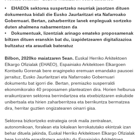
• EHAEOk sektorea suspertzeko neurriak jasotzen dituen
dokumentua bidali die Eusko Jaurlaritzari eta Nafarroako
Gobernuari. Bertan, zaharberritze lanek enpleguak sortzeko
duten ahalmena nabarmentzen da
• Dokumentuak, lizentziak arinago emateko proposamenak
biltzen dituen eranskin bat du, izapidetzearen digitalizazioa
bultzatuz eta araudiak bateratuz
Bilbon, 2020ko maiatzaren 5ean.
Euskal Herriko Arkitektoen
Elkargo Ofizialak (EHAEO), Espainiako Arkitektoen Elkargoen
Kontseilu Gorenak bere eraginpeko eremuan emandako pausoei
jarraituz, Eusko Jaurlaritzari eta Nafarroako Gobernuari
dokumentu bat igorri die. Bertan, premiazko susperraldi
ekonomikorako 40 proposamen planteatzen dira. Horien helburua
eraikuntzaren sektorea berrindartzea eta etxebizitzaren eskubide
unibertsala eta hirien zaharberritzea eta berrikuntza bermatzea
dira, herritar guztien ongizatearen oinarri gisa.
Sektorea bizkortzeko estrategia orok maila zentralean,
autonomikoan, foralean eta lokalean lerrokatutako ekintzak izan
behar dituela jakinda, Euskal Herriko Arkitektoen Elkargo Ofizialak
bere lurralde errealitatera egokitu du Espainiako Arkitektoen