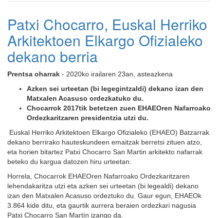
Patxi Chocarro, Euskal Herriko
Arkitektoen Elkargo Ofizialeko
dekano berria
Prentsa oharrak
- 2020ko irailaren 23an, asteazkena
Azken sei urteetan (bi legegintzaldi) dekano izan den
Matxalen Acasuso ordezkatuko du.
Chocarrok 2017tik betetzen zuen EHAEOren Nafarroako
Ordezkaritzaren presidentzia utzi du.
Euskal Herriko Arkitektoen Elkargo Ofizialeko (EHAEO) Batzarrak
dekano berrirako hauteskundeen emaitzak berretsi zituen atzo,
eta horien bitartez Patxi Chocarro San Martin arkitekto nafarrak
beteko du kargua datozen hiru urteetan.
Horrela, Chocarrok EHAEOren Nafarroako Ordezkaritzaren
lehendakaritza utzi eta azken sei urteetan (bi legealdi) dekano
izan den Matxalen Acasuso ordeztuko du. Gaur egun, EHAEOk
3.864 kide ditu, eta gaurtik aurrera beraien ordezkari nagusia
Patxi Chocarro San Martín izango da.