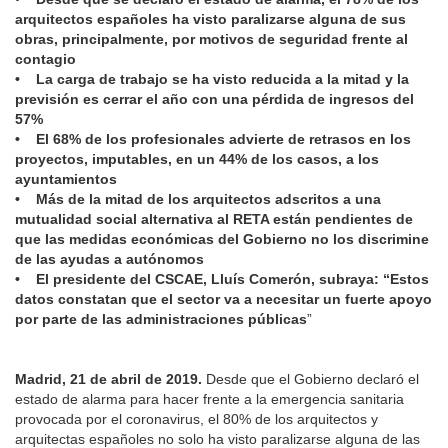
arquitectos españoles ha visto paralizarse alguna de sus
obras, principalmente, por motivos de seguridad frente al
contagio
• La carga de trabajo se ha visto reducida a la mitad y la
previsión es cerrar el año con una pérdida de ingresos del
57%
• El 68% de los profesionales advierte de retrasos en los
proyectos, imputables, en un 44% de los casos, a los
ayuntamientos
• Más de la mitad de los arquitectos adscritos a una
mutualidad social alternativa al RETA están pendientes de
que las medidas económicas del Gobierno no los discrimine
de las ayudas a autónomos
• El presidente del CSCAE, Lluís Comerón, subraya: “Estos
datos constatan que el sector va a necesitar un fuerte apoyo
por parte de las administraciones públicas
”
Madrid, 21 de abril de 2019.
Desde que el Gobierno declaró el
estado de alarma para hacer frente a la emergencia sanitaria
provocada por el coronavirus, el 80% de los arquitectos y
arquitectas españoles no solo ha visto paralizarse alguna de las