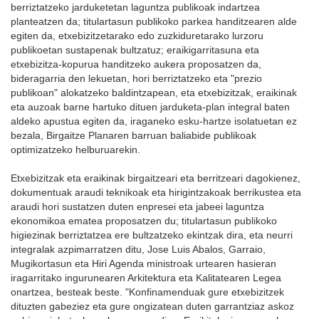
berriztatzeko jarduketetan laguntza publikoak indartzea
planteatzen da; titulartasun publikoko parkea handitzearen alde
egiten da, etxebizitzetarako edo zuzkiduretarako lurzoru
publikoetan sustapenak bultzatuz; eraikigarritasuna eta
etxebizitza-kopurua handitzeko aukera proposatzen da,
bideragarria den lekuetan, hori berriztatzeko eta "prezio
publikoan" alokatzeko baldintzapean, eta etxebizitzak, eraikinak
eta auzoak barne hartuko dituen jarduketa-plan integral baten
aldeko apustua egiten da, iraganeko esku-hartze isolatuetan ez
bezala, Birgaitze Planaren barruan baliabide publikoak
optimizatzeko helburuarekin.
Etxebizitzak eta eraikinak birgaitzeari eta berritzeari dagokienez,
dokumentuak araudi teknikoak eta hirigintzakoak berrikustea eta
araudi hori sustatzen duten enpresei eta jabeei laguntza
ekonomikoa ematea proposatzen du; titulartasun publikoko
higiezinak berriztatzea ere bultzatzeko ekintzak dira, eta neurri
integralak azpimarratzen ditu, Jose Luis Abalos, Garraio,
Mugikortasun eta Hiri Agenda ministroak urtearen hasieran
iragarritako ingurunearen Arkitektura eta Kalitatearen Legea
onartzea, besteak beste. "Konfinamenduak gure etxebizitzek
dituzten gabeziez eta gure ongizatean duten garrantziaz askoz