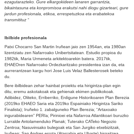
ezagutarazteko. Gure elkargokideen lanaren garrantzia,
bikaintasuna eta konpromisoa erakutsi nahi diogu gizarteari, gure
jardun profesionala, etikoa, errespetuzkoa eta erabatekoa
transmitituz “
Ibilbide profesionala
Patxi Chocarro San Martin Iruñean jaio zen 1954an, eta 1980an
lizentziatu zen Nafarroako Unibertsitatean. Estudio propioa du
1982tik, Maria Urmeneta arkitektoarekin batera. 2017tik,
EHAEOren Nafarroako Ordezkaritzako presidentea izan da, eta
aurrerantzean kargu hori Jose Luis Velaz Ballesterosek beteko
du.
Bere ibilbidean zehar hainbat proiektu eta hirigintza-plan egin
ditu, eremu askotakoak eta gehienak ekimen publikokoak.
Adibidez, Oliteko, Erriberriko, Erdigune Historikoaren Plan Berezia
(2019ko EHAEO Saria eta 2019ko Espainiako Hirigintza Sariko
Finalista); Iruñeko 1. zabalguneko Plan Berezia; “Artaxoako
ingurabidearen” PERIa; Pirinioei eta Nafarroa Atlantikoari buruzko
Lurralde Antolamenduko Planak; Tuterako CATeko Negozio
Zentroa; Nasuvinsako bulegoak eta San Jurgiko etxebizitzak,
Iruñean; San Andres errota (Atarrabia eta Uharte) birgaitzea