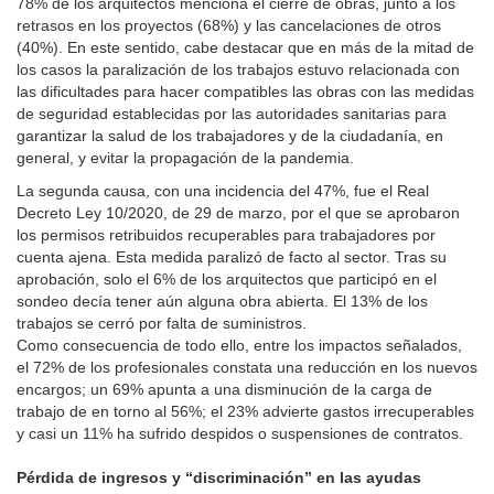
78% de los arquitectos menciona el cierre de obras, junto a los
retrasos en los proyectos (68%) y las cancelaciones de otros
(40%). En este sentido, cabe destacar que en más de la mitad de
los casos la paralización de los trabajos estuvo relacionada con
las dificultades para hacer compatibles las obras con las medidas
de seguridad establecidas por las autoridades sanitarias para
garantizar la salud de los trabajadores y de la ciudadanía, en
general, y evitar la propagación de la pandemia.
La segunda causa, con una incidencia del 47%, fue el Real
Decreto Ley 10/2020, de 29 de marzo, por el que se aprobaron
los permisos retribuidos recuperables para trabajadores por
cuenta ajena. Esta medida paralizó de facto al sector. Tras su
aprobación, solo el 6% de los arquitectos que participó en el
sondeo decía tener aún alguna obra abierta. El 13% de los
trabajos se cerró por falta de suministros.
Como consecuencia de todo ello, entre los impactos señalados,
el 72% de los profesionales constata una reducción en los nuevos
encargos; un 69% apunta a una disminución de la carga de
trabajo de en torno al 56%; el 23% advierte gastos irrecuperables
y casi un 11% ha sufrido despidos o suspensiones de contratos.
Pérdida de ingresos y “discriminación” en las ayudas