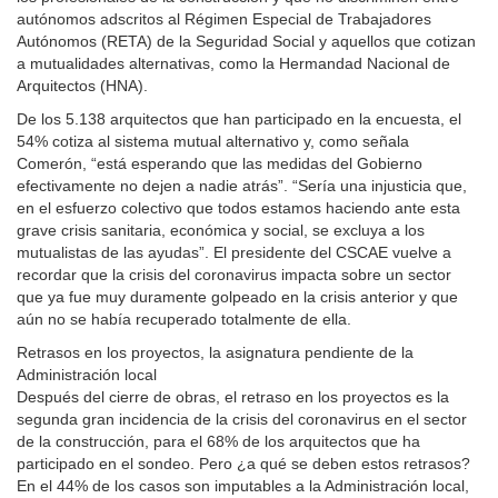
autónomos adscritos al Régimen Especial de Trabajadores
Autónomos (RETA) de la Seguridad Social y aquellos que cotizan
a mutualidades alternativas, como la Hermandad Nacional de
Arquitectos (HNA).
De los 5.138 arquitectos que han participado en la encuesta, el
54% cotiza al sistema mutual alternativo y, como señala
Comerón, “está esperando que las medidas del Gobierno
efectivamente no dejen a nadie atrás”. “Sería una injusticia que,
en el esfuerzo colectivo que todos estamos haciendo ante esta
grave crisis sanitaria, económica y social, se excluya a los
mutualistas de las ayudas”. El presidente del CSCAE vuelve a
recordar que la crisis del coronavirus impacta sobre un sector
que ya fue muy duramente golpeado en la crisis anterior y que
aún no se había recuperado totalmente de ella.
Retrasos en los proyectos, la asignatura pendiente de la
Administración local
Después del cierre de obras, el retraso en los proyectos es la
segunda gran incidencia de la crisis del coronavirus en el sector
de la construcción, para el 68% de los arquitectos que ha
participado en el sondeo. Pero ¿a qué se deben estos retrasos?
En el 44% de los casos son imputables a la Administración local,