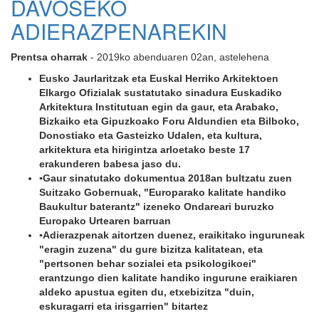
DAVOSEKO
ADIERAZPENAREKIN
Prentsa oharrak
- 2019ko abenduaren 02an, astelehena
Eusko Jaurlaritzak eta Euskal Herriko Arkitektoen
Elkargo Ofizialak sustatutako sinadura Euskadiko
Arkitektura Institutuan egin da gaur, eta Arabako,
Bizkaiko eta Gipuzkoako Foru Aldundien eta Bilboko,
Donostiako eta Gasteizko Udalen, eta kultura,
arkitektura eta hirigintza arloetako beste 17
erakunderen babesa jaso du.
▪Gaur sinatutako dokumentua 2018an bultzatu zuen
Suitzako Gobernuak, "Europarako kalitate handiko
Baukultur baterantz" izeneko Ondareari buruzko
Europako Urtearen barruan
▪Adierazpenak aitortzen duenez, eraikitako inguruneak
"eragin zuzena" du gure bizitza kalitatean, eta
"pertsonen behar sozialei eta psikologikoei"
erantzungo dien kalitate handiko ingurune eraikiaren
aldeko apustua egiten du, etxebizitza "duin,
eskuragarri eta irisgarrien" bitartez