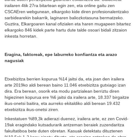
irailaren 4tik 27ra bitartean egin zen, eta online gaitu zen
CSCAEren webgunean, elkargoko kide diren profesionalentzako
sarbidearekin bakarrik, laginaren baliozkotasuna bermatzeko.
Guztira, Elkargoaren kanal ofizialen eta haren mugapeen bitartez
elkargoko 846 kidek parte hartu dute talde osoari bidali zitzaion
inkesta horretan.
Eragina, faktoreak, epe laburreko konfiantza eta arazo
nagusiak
Etxebizitza berrien kopurua %14 jaitsi da, eta joan den irailera
arte 2019ko aldi berean baino 11.046 etxebizitza gutxiago izan
dira. Era berean, osorik eta modu partzialean berriztu diren
higiezinen kopurua ere %6 jaitsi da irailera arte, 18.337 birgaitze
ikus-onetsi baitira, eta aurreko ekitaldiko aldi berean 19.432
etxebizitza ikus-onetsi ziren.
Inkestatuen %89,3k adierazi duenez, irailera arte, ez zen Covid-
19ak eragindako kutsadurarik antzeman beraiek zuzendaritza
fakultatiboa bete duten obretan. Kasuak detektatu dituztenen