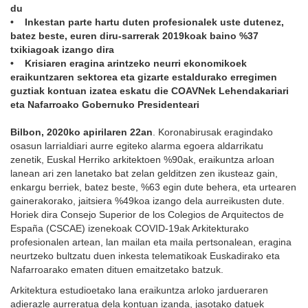
du
• Inkestan parte hartu duten profesionalek uste dutenez,
batez beste, euren diru-sarrerak 2019koak baino %37
txikiagoak izango dira
• Krisiaren eragina arintzeko neurri ekonomikoek
eraikuntzaren sektorea eta gizarte estaldurako erregimen
guztiak kontuan izatea eskatu die COAVNek Lehendakariari
eta Nafarroako Gobernuko Presidenteari
Bilbon, 2020ko apirilaren 22an
. Koronabirusak eragindako
osasun larrialdiari aurre egiteko alarma egoera aldarrikatu
zenetik, Euskal Herriko arkitektoen %90ak, eraikuntza arloan
lanean ari zen lanetako bat zelan gelditzen zen ikusteaz gain,
enkargu berriek, batez beste, %63 egin dute behera, eta urtearen
gainerakorako, jaitsiera %49koa izango dela aurreikusten dute.
Horiek dira Consejo Superior de los Colegios de Arquitectos de
España (CSCAE) izenekoak COVID-19ak Arkitekturako
profesionalen artean, lan mailan eta maila pertsonalean, eragina
neurtzeko bultzatu duen inkesta telematikoak Euskadirako eta
Nafarroarako ematen dituen emaitzetako batzuk.
Arkitektura estudioetako lana eraikuntza arloko jardueraren
adierazle aurreratua dela kontuan izanda, jasotako datuek