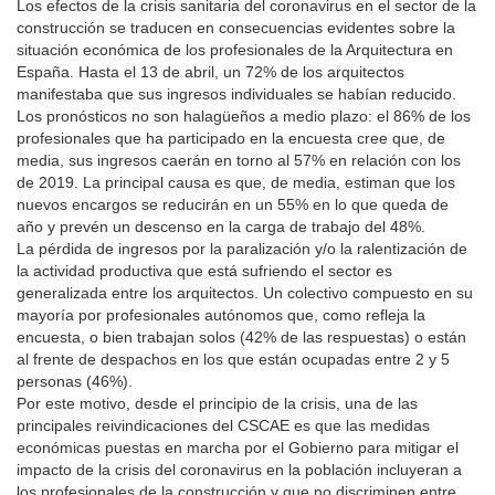
Los efectos de la crisis sanitaria del coronavirus en el sector de la
construcción se traducen en consecuencias evidentes sobre la
situación económica de los profesionales de la Arquitectura en
España. Hasta el 13 de abril, un 72% de los arquitectos
manifestaba que sus ingresos individuales se habían reducido.
Los pronósticos no son halagüeños a medio plazo: el 86% de los
profesionales que ha participado en la encuesta cree que, de
media, sus ingresos caerán en torno al 57% en relación con los
de 2019. La principal causa es que, de media, estiman que los
nuevos encargos se reducirán en un 55% en lo que queda de
año y prevén un descenso en la carga de trabajo del 48%.
La pérdida de ingresos por la paralización y/o la ralentización de
la actividad productiva que está sufriendo el sector es
generalizada entre los arquitectos. Un colectivo compuesto en su
mayoría por profesionales autónomos que, como refleja la
encuesta, o bien trabajan solos (42% de las respuestas) o están
al frente de despachos en los que están ocupadas entre 2 y 5
personas (46%).
Por este motivo, desde el principio de la crisis, una de las
principales reivindicaciones del CSCAE es que las medidas
económicas puestas en marcha por el Gobierno para mitigar el
impacto de la crisis del coronavirus en la población incluyeran a
los profesionales de la construcción y que no discriminen entre