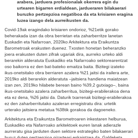
arabera, jarduera profesionalak okerrera egin du
urtearen bigarren erdialdean, jardueraren bilakaerari
buruzko pertzepzioa negatiboa da eta krisiaren eragina
luzea izango dela aurreikusten da.
Covid-19ak eragindako krisiaren ondorioz, %21etik gorako
beherakada izan da obra berrietan eta zaharberritze lanetan
Euskadin eta Nafarroan, 2020ko Arkitektura eta Eraikuntza
Barometroak erakusten duenez. Txosten honetan beheranzko
joera erakusten duten zifrak ugariak dira, aurreko urteko aldi
berarekin alderatuta Euskadiko eta Nafarroako sektorearentzat
oso baikorra ez den bat-bateko emaitza baita. Bizitegi izateko
ikus-onetsitako obra berriaren azalera %21 jaitsi da irailera arte,
2019ko aldi berarekin alderatuta –jaitsiera handiena maiatzean
izan zen, 2019ko hilabete berean baino %39,2 gutxiago–, baina
ikus-onetsitako azalera zaharberritua, bizitegi-erabilerakoa dena
eta ez dena, %26 jaitsi da. Daturik txarrenak bizitegi-erabilerakoa
ez den zaharberritutako azaleran erregistratu dira: urtetik
urterako jaitsiera metatua %38tik gorakoa da dagoeneko.
Arkitektura eta Eraikuntza Barometroaren inkestaren helburua,
Euskadiko eta Nafarroako arkitektoek euren lanak adierazle
aurreratu gisa jarduten duen sektore estrategiko baten bilakaerari
buruz duten pertzepzioa gizarteari eskaintzea da. Galdeketa