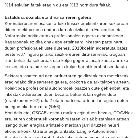
%14 eskulan faltak eragin du eta %13 hornidura faltak.
Estaldura soziala eta diru-sarreren galera
Koronabirusaren osasun arloko krisiak eraikuntzaren sektorean
dituen efektuak oso ondorio larriak utziko ditu Euskadiko eta
Nafarroako arkitekturako profesionalen egoera ekonomikoan.
Iragarpenak ez dira onak epe ertainean: inkestan parte hartu
duten profesionalek uste dutenez, 2019koekin alderatuta batez
beste %37 inguru jaitsiko zaizkie euren diru-sarrerak. Gogoan
izan behar da sektoreak oso kolpe gogorra jasan zuela aurreko
krisian, eta oraindik ez zegoela kolpe hartatik erabat sendatuta.
Sektorea jasaten ari den jardueraren gelditzeak edo moteltzeak
eragindako diru-sarreren galera, orokorra da arkitektoen artean.
Kolektiboa profesional autonomoek osatzen dute gehienbat, eta
inkestak adierazten duen bezala, bakarrik lan egiten dute
(erantzunen %32) edo 2 eta 5 pertsona artean lan egiten duten
bulegoetako buru dira (%56).
Hori dela eta, CSCAEk estatu mailan egin duen bezala, COAVNek
ere, euren gobernuek koronabirusaren krisiak biztanleen artean
izango duen eragina arintzeko martxan jarri dituzten neurri
ekonomikoek, Gizarte Segurantzako Langile Autonomoen
Araubide Bereziari (Reta) atxikitako autonomoen eta mutualitate