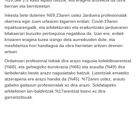
%10,5ek 1-2 kasu aipatu dituzte, eta eragina antzekoa da obra
berrian eta berritzeetan.
Inkesta bete dutenen %59,23aren ustez Jarduera profesionalak
okerrera egin zuen urtearen bigarren erdian, Covid-19aren
inpaktuarengatik, eta arkitekturako eta eraikuntzako jardueraren
bilakaerari buruzko pertzepzioa negatiboa da. Izan ere, erdiek
krisiaren eragina luzea izango dela aurreikusten dute, eta
mesfidantza hori handiagoa da obra berrietan aritzen direnen
artean.
Ordainsari profesional txikiak dira arazo nagusia kolektiboarentzat
(%68), eta gehiegizko burokrazia (%66) eta araudia (%49) dira
lanbiderako beste arazo nagusietako batzuk. Lizentziak emateko
atzerapena ere arazo handia da (%45). %72aren ustez, arautu
gabeko gaitasun profesionalak ez dira arazo. Soldatapeko
arkitektoen lan-baldintzak %17arentzat baino ez dira
garrantzitsuak.