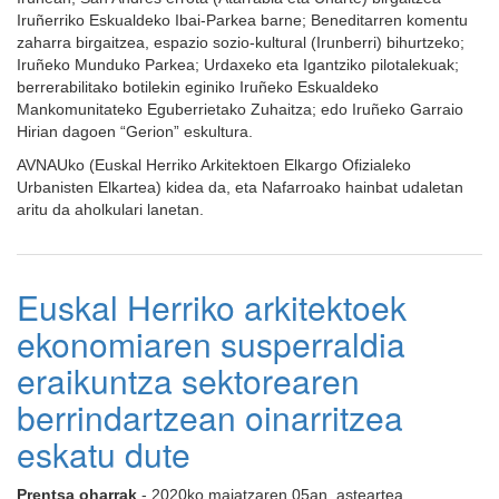
Iruñerriko Eskualdeko Ibai-Parkea barne; Beneditarren komentu
zaharra birgaitzea, espazio sozio-kultural (Irunberri) bihurtzeko;
Iruñeko Munduko Parkea; Urdaxeko eta Igantziko pilotalekuak;
berrerabilitako botilekin eginiko Iruñeko Eskualdeko
Mankomunitateko Eguberrietako Zuhaitza; edo Iruñeko Garraio
Hirian dagoen “Gerion” eskultura.
AVNAUko (Euskal Herriko Arkitektoen Elkargo Ofizialeko
Urbanisten Elkartea) kidea da, eta Nafarroako hainbat udaletan
aritu da aholkulari lanetan.
Euskal Herriko arkitektoek
ekonomiaren susperraldia
eraikuntza sektorearen
berrindartzean oinarritzea
eskatu dute
Prentsa oharrak
- 2020ko maiatzaren 05an, asteartea