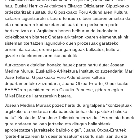
hau, Euskal Herriko Arkitektoen Elkargo Ofizialaren Gipuzkoako
ordezkaritzak sustatu du Gipuzkoako Foru Aldundiaren Kultura
sailaren laguntzarekin. Lau urte iraun dituen lanaren emaitza da,
eta ondarearen kudeaketan adituak diren pertsonen parte-
hartzea izan du. Argitalpen honen helburua da kudeaketa
kolektiboaren bitartez Ondare arkitektonikoaren elementuak hiri
sisteman txertatzen lagunduko duen prozesuak garatzeko
erreminta izatea, eremu jasangarriagoak bultzatuz, kultura,
gizarte eta ekonomiaren ikuspuntutik.
Aurkezpen ekitaldian honako hauek parte hartu dute: Josean
Medina Murua, Euskadiko Arkitektura Institutuko zuzendaria; Mari
José Tellería, Gipuzkoako Foru Aldundiaren kultura
departamentuko zuzendaria; Juana Otxoa-Errarte, Gipuzkoako
EHAEOren presidentea eta Claudia Pennese, gidaren egilea
Mikel Diaz de Ilarrazarekin batera.
Josean Medina Muruak pozez hartu du argitalpena “kontzeptuak
argitzeko eta ondarea nola babestu behar den jakiteko balioko
baitu”. Bestalde, Mari Jose Telleriak adierazi du: “Erreminta honek
gure ondarea balioan jartzeko eta ditugun baliabideak
aprobetxatzen jarraitzeko balioko digu”. Juana Otxoa-Errartek
“parte-hartzaileen lan desinteresatua” eskertu nahi izan du eta