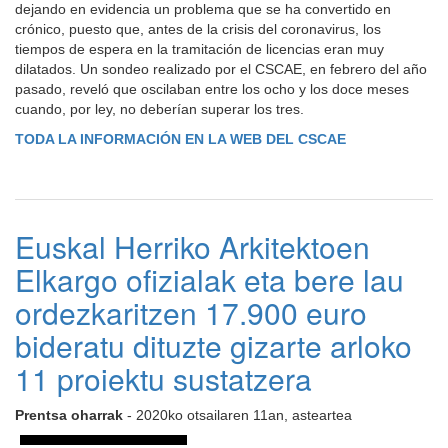
dejando en evidencia un problema que se ha convertido en
crónico, puesto que, antes de la crisis del coronavirus, los
tiempos de espera en la tramitación de licencias eran muy
dilatados. Un sondeo realizado por el CSCAE, en febrero del año
pasado, reveló que oscilaban entre los ocho y los doce meses
cuando, por ley, no deberían superar los tres.
TODA LA INFORMACIÓN EN LA WEB DEL CSCAE
Euskal Herriko Arkitektoen
Elkargo ofizialak eta bere lau
ordezkaritzen 17.900 euro
bideratu dituzte gizarte arloko
11 proiektu sustatzera
Prentsa oharrak
- 2020ko otsailaren 11an, asteartea