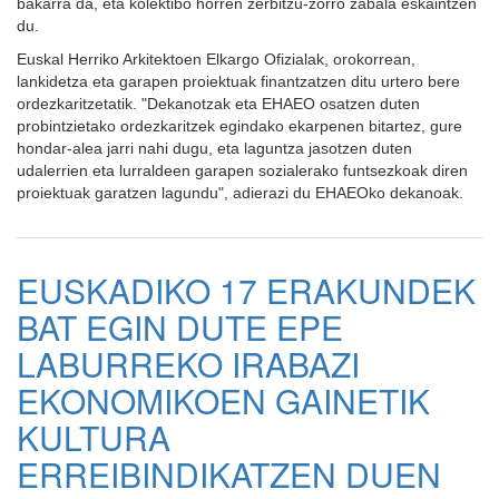
bakarra da, eta kolektibo horren zerbitzu-zorro zabala eskaintzen
du.
Euskal Herriko Arkitektoen Elkargo Ofizialak, orokorrean,
lankidetza eta garapen proiektuak finantzatzen ditu urtero bere
ordezkaritzetatik. "Dekanotzak eta EHAEO osatzen duten
probintzietako ordezkaritzek egindako ekarpenen bitartez, gure
hondar-alea jarri nahi dugu, eta laguntza jasotzen duten
udalerrien eta lurraldeen garapen sozialerako funtsezkoak diren
proiektuak garatzen lagundu", adierazi du EHAEOko dekanoak.
EUSKADIKO 17 ERAKUNDEK
BAT EGIN DUTE EPE
LABURREKO IRABAZI
EKONOMIKOEN GAINETIK
KULTURA
ERREIBINDIKATZEN DUEN