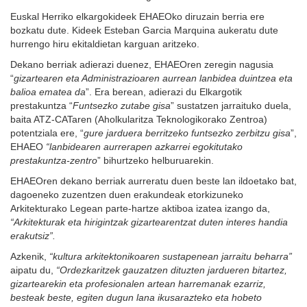
Euskal Herriko elkargokideek EHAEOko diruzain berria ere
bozkatu dute. Kideek Esteban Garcia Marquina aukeratu dute
hurrengo hiru ekitaldietan karguan aritzeko.
Dekano berriak adierazi duenez, EHAEOren zeregin nagusia
“
gizartearen eta Administrazioaren aurrean lanbidea duintzea eta
balioa ematea da
”. Era berean, adierazi du Elkargotik
prestakuntza “
Funtsezko zutabe gisa
” sustatzen jarraituko duela,
baita ATZ-CATaren (Aholkularitza Teknologikorako Zentroa)
potentziala ere, “
gure jarduera berritzeko funtsezko zerbitzu gisa
”,
EHAEO
“lanbidearen aurrerapen azkarrei egokitutako
prestakuntza-zentro
” bihurtzeko helburuarekin.
EHAEOren dekano berriak aurreratu duen beste lan ildoetako bat,
dagoeneko zuzentzen duen erakundeak etorkizuneko
Arkitekturako Legean parte-hartze aktiboa izatea izango da,
“Arkitekturak eta hirigintzak gizartearentzat duten interes handia
erakutsiz”.
Azkenik,
“kultura arkitektonikoaren sustapenean jarraitu beharra”
aipatu du,
“Ordezkaritzek gauzatzen dituzten jardueren bitartez,
gizartearekin eta profesionalen artean harremanak ezarriz,
besteak beste, egiten dugun lana ikusarazteko eta hobeto