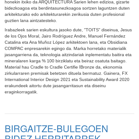
honekin itxiko da ARQUITECTURA Sarien lehen edizioa, gizarte
bidezkoagoa eta berdintasunezkoagoa sortzen laguntzen duten
arkitekturako edo arkitekturarekin zerikusia duten profesional
guztien lana aintzatesteko.
Irabazleek sarien eskultura jasoko dute, "TOITS" diseinua, Jesus
de los Ojos Moral, Jairo Rodríguez Andre, Manuel Fernández
Catalina eta Ana Muñoz López arkitektoen lana, eta Obsidiana
COMPAC enpresarekin egingo da. Marka horretako materialik
jasangarriena da, teknologia aitzindariak inplementatu baitira eta
mineralaren karga % 100 birziklatu eta beiraz osatuta baitago.
Material hau Cradle to Cradle Certifie اBronze da, ekonomia
zirkularraren premisak betetzen dituela bermatuz. Gainera, FX
International Interior Design 2021 eta Sustainability Award 2020
erakundeek aitortu dute jasangarritasun eta diseinu
eraginkorragatik.
BIRGAITZE-BULEGOEN
BIDEZ HERRITARREK