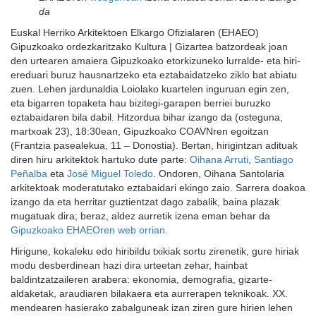
da
Euskal Herriko Arkitektoen Elkargo Ofizialaren (EHAEO)
Gipuzkoako ordezkaritzako Kultura | Gizartea batzordeak joan
den urtearen amaiera Gipuzkoako etorkizuneko lurralde- eta hiri-
ereduari buruz hausnartzeko eta eztabaidatzeko ziklo bat abiatu
zuen. Lehen jardunaldia Loiolako kuartelen inguruan egin zen,
eta bigarren topaketa hau bizitegi-garapen berriei buruzko
eztabaidaren bila dabil. Hitzordua bihar izango da (osteguna,
martxoak 23), 18:30ean, Gipuzkoako COAVNren egoitzan
(Frantzia pasealekua, 11 – Donostia). Bertan, hirigintzan adituak
diren hiru arkitektok hartuko dute parte:
Oihana Arruti
,
Santiago
Peñalba
eta
José Miguel Toledo
. Ondoren, Oihana Santolaria
arkitektoak moderatutako eztabaidari ekingo zaio. Sarrera doakoa
izango da eta herritar guztientzat dago zabalik, baina plazak
mugatuak dira; beraz, aldez aurretik izena eman behar da
Gipuzkoako EHAEOren web orrian
.
Hirigune, kokaleku edo hiribildu txikiak sortu zirenetik, gure hiriak
modu desberdinean hazi dira urteetan zehar, hainbat
baldintzatzaileren arabera: ekonomia, demografia, gizarte-
aldaketak, araudiaren bilakaera eta aurrerapen teknikoak. XX.
mendearen hasierako zabalguneak izan ziren gure hirien lehen