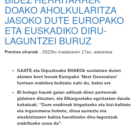
DOAKO AHOLKULARITZA
JASOKO DUTE EUROPAKO
ETA EUSKADIKO DIRU-
LAGUNTZEI BURUZ
Prentsa oharrak
- 2022ko maiatzaren 17an, asteartea
GAATE eta Gipuzkoako EHAEOk sustatzen duten
ekimen berri honek Europako ‘Next Generation’
funtsen erabilera bultzatu nahi du, batez ere
Bi bulego hauek gaian adituak diren pertsonak
gidatzen dituzten, eta Elkargoetako egoitzetan daude
kokatuak: “Gure eraikinak birgaitzeko eta bizi-kalitate
eta ingurumena hobetu, dirua aurreztu eta
etxebizitzaren balioa handitzeko diru-laguntzak
erabiltzeko unea da”.