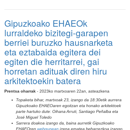
Gipuzkoako EHAEOk
lurraldeko bizitegi-garapen
berriei buruzko hausnarketa
eta eztabaida egitera dei
egiten die herritarrei, gai
horretan adituak diren hiru
arkitektoekin batera
Prentsa oharrak
- 2023ko martxoaren 22an, asteazkena
Topaketa bihar, martxoak 23, izango da 18:30etik aurrera
Gipuzkoako EHAEOaren egoitzan eta honako arkitektoek
parte hartuko dute: Oihana Arruti, Santiago Peñalba eta
José Miguel Toledo
Sarrera doakoa izango da, baina aurretik Gipuzkoako
EHAEOren
webgunean
izena ematea beharrezkoa izango