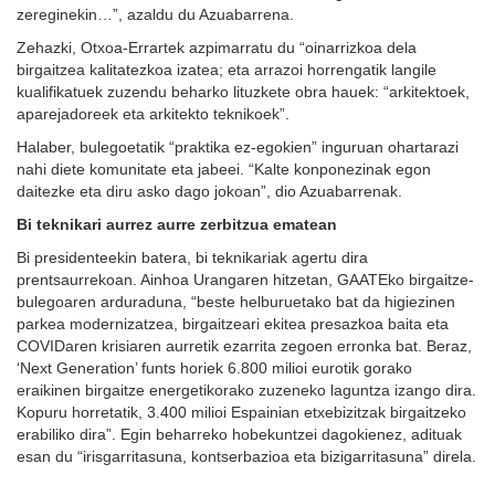
zereginekin…”, azaldu du Azuabarrena.
Zehazki, Otxoa-Errartek azpimarratu du “oinarrizkoa dela
birgaitzea kalitatezkoa izatea; eta arrazoi horrengatik langile
kualifikatuek zuzendu beharko lituzkete obra hauek: “arkitektoek,
aparejadoreek eta arkitekto teknikoek”.
Halaber, bulegoetatik “praktika ez-egokien” inguruan ohartarazi
nahi diete komunitate eta jabeei. “Kalte konponezinak egon
daitezke eta diru asko dago jokoan”, dio Azuabarrenak.
Bi teknikari aurrez aurre zerbitzua ematean
Bi presidenteekin batera, bi teknikariak agertu dira
prentsaurrekoan. Ainhoa Urangaren hitzetan, GAATEko birgaitze-
bulegoaren arduraduna, “beste helburuetako bat da higiezinen
parkea modernizatzea, birgaitzeari ekitea presazkoa baita eta
COVIDaren krisiaren aurretik ezarrita zegoen erronka bat. Beraz,
‘Next Generation’ funts horiek 6.800 milioi eurotik gorako
eraikinen birgaitze energetikorako zuzeneko laguntza izango dira.
Kopuru horretatik, 3.400 milioi Espainian etxebizitzak birgaitzeko
erabiliko dira”. Egin beharreko hobekuntzei dagokienez, adituak
esan du “irisgarritasuna, kontserbazioa eta bizigarritasuna” direla.