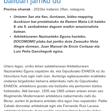
balioan jarriko du
Prentsa oharrak
- 2022ko irailaren 29an, osteguna
Urriaren 3an eta 4an, iluntzean, bideo-mapping
ikuskizun bat proiektatuko da Ramon Maria Lili kaleko
8. eta 9. zenbakietan dagoen eraikin arrazionalista
batean.
Arkitekturaren Nazioarteko Eguna hasteko,
DOCOMOMO plaka bat jarriko dute Zarauzko Vista
Alegre dorrean, Juan Manuel de Encío Cortazar eta
Luis Peña Gancheguik egina.
Urtero legez, urriko lehen astelehenean Arkitekturaren
Nazioarteko Eguna ospatzen da, eta Gipuzkoako EHAEOk ez du
hitzordura huts egin nahi izan. Aurtengo egitarauarekin eraikitako
ondarea birgaitzeko beharra aldarrikatu nahi du Gipuzkoako
EHAEOk, arkitektura gozatu eta bizitzeko eta pertsonen bizitza
hobetzeko. Aldi berean, 1935 eta 1965 urteen artean eman zen
Mugimendu Modernoaren arkitektura nabarmendu nahi du.
Beraz, aurten bi jarduera antolatu dira egun hau ospatzeko: Pablo
Zabalo donostiar arkitektoak egin eta Fernando Ruiz Lacasa
arkitektoak birgaitu duen eraikin arrazionalistari buruzko bideo