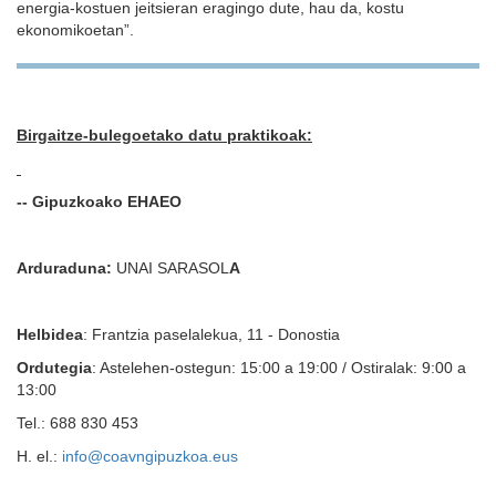
energia-kostuen jeitsieran eragingo dute, hau da, kostu
ekonomikoetan”.
Birgaitze-bulegoetako datu praktikoak:
-- Gipuzkoako EHAEO
Arduraduna:
UNAI SARASOL
A
Helbidea
: Frantzia paselalekua, 11 - Donostia
Ordutegia
: Astelehen-ostegun: 15:00 a 19:00 / Ostiralak: 9:00 a
13:00
Tel.: 688 830 453
H. el.:
info@coavngipuzkoa.eus