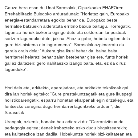
Gauza bera esan du Unai Sarasolak, Gipuzkoako EHAEOren
Errehabilitazio Bulegoko arduradunak: “Horietaz gain, Europako
energia-estandarretara egokitu behar da, Europako beste
herrialde batzuekin alderatuta erritmo baxua baitugu. Horregatik,
laguntza horiek bizkortu egingo dute eta sektorean lanpostuak
sortzen lagunduko dute, jakina. Ahaztu gabe, hobetu egiten dela
gure bizi-sistema eta ingurumena”. Sarasolak azpimarratu du
garaia orain dela: “Aukera gisa ikusi behar da, baina baita
herritarrei helarazi behar zaien betebehar gisa ere, funts horiek
gal ez daitezen; gero nahitaezko izango baita, eta, ez da diruz
lagunduko”.
Hori dela eta, arkitekto, aparejadore, eta arkitekto teknikoak gai
dira lan horiek egiteko: “Gure prestakuntzagatik eta gure ikuspegi
holistikoarengatik, esparru honetan ekarpenak egin ditzakegu, eta
funtsezko zeregina dugu herritarrei laguntzeko orduan”, dio
Sarasolak.
Urangak, azkenik, honako hau adierazi du: “Garrantzitsua da
pedagogia egitea; denek irabazteko asko dugu birgaitzearekin;
eta kalitatezkoa izan dadila. Hobekuntza horiek bizi-kalitatean eta