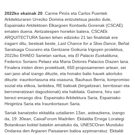
2022ko ekainak 20
. Carme Pinòs eta Carlos Puentek
Arkitekturaren Urrezko Domina entzutetsua jasoko dute,
Espainiako Arkitektoen Elkargoen Kontseilu Gorenak (CSCAE)
ematen duena. Aintzatespen horiekin batera, CSCAEk
ARQUITECTURA Sarien lehen edizioko 21 lan finalistak ere
iragarri ditu, besteak beste,
Last Chance for a Slow Dance
, Beñat
Saratxaga Couceiro eta Gentzane Goikuria Irigoyen proiektua,
2022ko EHAEO Sarietan saritua, eta
El Palacio Euskalduna
,
Federico Soriano Pelaez eta Maria Dolores Palacios Díazen lana.
Finalera iristen diren proiektuek, 650 proposamenen artean, sei
sari jaso ahal izango dituzte, eta honako balio hauek aitortuko
dituzte: iraunkortasuna eta osasuna, Bauhaus Berria, konpromiso
sozial eta etikoa, lanbidea, RE balioak (birgaitzeari, berritzeari eta
berroneratzeari dagozkionak) eta habitata. Gainera, hiru sari
berezi emango dira: Espainiako Arkitektura Saria, Espainiako
Hirigintza Saria eta Iraunkortasun Saria.
Sariak banatzeko ekitaldia uztailaren 13an, asteazkena, izango
da, 19: 30ean, CaixaForum Madrilen. Ekitaldia Errege Lorategi
Botanikoan koktel batekin amaituko da, UNESCOren Munduko
Ondarea den Argiaren Paisaiaren balioa azpimarratuz. Ekitaldi