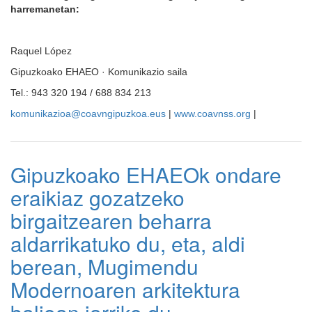
harremanetan:
Raquel López
Gipuzkoako EHAEO · Komunikazio saila
Tel.: 943 320 194 / 688 834 213
komunikazioa@coavngipuzkoa.eus
|
www.coavnss.org
|
Gipuzkoako EHAEOk ondare
eraikiaz gozatzeko
birgaitzearen beharra
aldarrikatuko du, eta, aldi
berean, Mugimendu
Modernoaren arkitektura