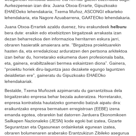
Aurkezpenean izan dira: Juana Otxoa-Errarte, Gipuzkoako
EHAEOeko lehendakaria; Txema Muñoz, ASCONGI elkarteko
lehendakaria, eta Nagore Azuabarrena, GAATEOko lehendakaria.
Juana Otxoa-Errartek azaldu duenez, hiru erakundeek
helburu
bera dute: eraikin edo etxebizitzen birgaitzeak arrakasta izan
dezan beharrezkoa den informazioa herritarren eskura jarri,
obraren hasieratik amaierara arte. “Birgaitzea proiektuarekin
hasten da, eta erredakzioaz arduratzen den pertsona arkitektoa
izan behar du, horretarako eskumena duen profesionala baita,
eta, gainera, erabiltzaileari bermea eskaintzen diona”. Gainera,
“proiektu horiek diru-laguntza jaso dezakete egungo laguntzen
deialdietan ere”, gaineratu du Gipuzkoako EHAEOko
lehendakariak.
Bestalde, Txema Muñozek azpimarratu du garrantzitsua dela
birgaitzerako enpresa behar bezala aukeratzea. Horretarako,
enpresa kontratista hautatzeko gomendio batzuk aipatu dira:
eraikuntzako enpresa bermatuen erregistroan (EEBE) izena
emanda egotea, obrarekin bat datorren Jarduera Ekonomikoen
Sailkapen Nazionaleko (JESN) kode egoki bat izatea, Gizarte
Segurantzan eta Ogasunean ordainketak egunean izatea,
obraren bolumenaren araberako Erantzukizun Zibileko asegurua