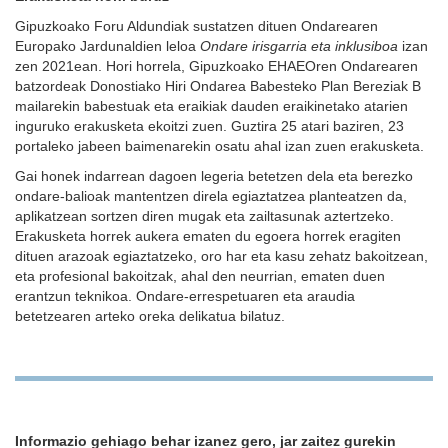
Gipuzkoako Foru Aldundiak sustatzen dituen Ondarearen
Europako Jardunaldien leloa
Ondare irisgarria eta inklusiboa
izan
zen 2021ean. Hori horrela, Gipuzkoako EHAEOren Ondarearen
batzordeak Donostiako Hiri Ondarea Babesteko Plan Bereziak B
mailarekin babestuak eta eraikiak dauden eraikinetako atarien
inguruko erakusketa ekoitzi zuen. Guztira 25 atari baziren, 23
portaleko jabeen baimenarekin osatu ahal izan zuen erakusketa.
Gai honek indarrean dagoen legeria betetzen dela eta berezko
ondare-balioak mantentzen direla egiaztatzea planteatzen da,
aplikatzean sortzen diren mugak eta zailtasunak aztertzeko.
Erakusketa horrek aukera ematen du egoera horrek eragiten
dituen arazoak egiaztatzeko, oro har eta kasu zehatz bakoitzean,
eta profesional bakoitzak, ahal den neurrian, ematen duen
erantzun teknikoa. Ondare-errespetuaren eta araudia
betetzearen arteko oreka delikatua bilatuz.
Informazio gehiago behar izanez gero, jar zaitez gurekin