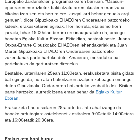
Europako Jardunaldien programazioaren barruan. “Osasun-
egoeraren murrizketek baldintzatu arren, ikusleen erantzuna
bikaina izan zen eta berriro ere ikusgai jarri behar genuela argi
genuen”, diote Gipuzkoako EHAEOren Ondarearen batzordeko
kideek, erakusketaren egileak. Hori horrela, eta asmo horri
jarraiki, bihar 19:00etan berriro ere inauguratuko da, oraingo
honetan Egiako Kultur Etxean. Ekitaldian, besteak beste, Juana
Otxoa-Errarte Gipuzkoako EHAEOren lehendakariak eta Juan
Martín Gipuzkoako EHAEOren Ondarearen batzordeko
zuzendariak parte hartuko dute. Amaieran, mokadutxo bat
partekatuko da gerturatzen direnekin.
Bestalde, urtarrilaren 25ean 11:00etan, erakusketara bisita gidatu
bat egingo da, non atari bakoitzaren azalpen xeheagoa emango
duten Gipuzkoako Ondarearen batzordeko zenbait kidek. Bisitan
parte hartzeko, aurretik izena eman behar da
Egiako Kultur
Etxean
.
Erakusketa hau otsailaren 28ra arte bisitatu ahal izango da
honako ordutegian: astelehenetik ostiralera 9:00etatik 14:00etara
eta 16:00etatik 20:30era.
Erakusketa honi buruz