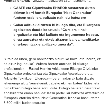
Prentsa oharrak
- 2022ko maiatzaren 16an, astelehena
GAATE eta Gipuzkoako EHAEOk sustatzen duten
ekimen berri honek Europako ‘Next Generation’
funtsen erabilera bultzatu nahi du batez ere
Gaian adituak dituzten bi bulego dira, eta Elkargoen
egoitzetan daude kokatuak: “Gure eraikinak
birgaitzeko eta bizi-kalitate eta ingurumena hobetu,
dirua aurreztea eta etxebizitzaren balioa handitzeko
diru-laguntzak erabiltzeko unea da”.
“Orain da unea, gero nahitaezko bihurtuko baita, eta, beraz, ez
da diruz lagunduko”. Aukera horren aurrean, bi elkargo
profesionalek —Euskal Herriko Arkitektoen Elkargo Ofizialeko
Gipuzkoako ordezkaritza eta Gipuzkoako Aparejadore eta
Arkitekto Teknikoen Elkargoa— beren indarrak batu dituzte
lehenengo aldiz “aurrekaririk gabeko ekimen baten” bidez, eta
birgaitzeko bulego bana sortu dute. Bulego hauetan neurrirako
aholkularitza eman nahi da: Kasu partikular bakoitza aztertuko da
Europatik etorriko diren ‘Next Generation’ izeneko bost urtetan
3.600 milioi kudeaketarako.