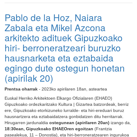
Pablo de la Hoz, Naiara
Zabala eta Mikel Azcona
arkitekto adituek Gipuzkoako
hiri- berroneratzeari buruzko
hausnarketa eta eztabaida
egingo dute ostegun honetan
(apirilak 20)
Prentsa oharrak
- 2023ko apirilaren 18an, asteartea
Euskal Herriko Arkitektoen Elkargo Ofizialaren (EHAEO)
Gipuzkoako ordezkaritzako Kultura | Gizartea batzordeak, berriz
ere, Gipuzkoako etorkizuneko lurralde- eta hiri-ereduari buruz
hausnartzera eta eztabaidatzera gonbidatzen ditu herritarrak.
Hirugarren jardunaldia
ostegunean
(apirilaren 20an)
izango da,
18:30ean, Gipuzkoako EHAEOren egoitzan
(Frantzia
pasealekua, 11 – Donostia), eta hiri-berroneratzearen ingurukoa