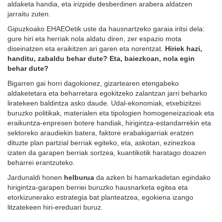
aldaketa handia, eta irizpide desberdinen arabera aldatzen
jarraitu zuten.
Gipuzkoako EHAEOetik uste da hausnartzeko garaia iritsi dela:
gure hiri eta herriak nola aldatu diren, zer espazio mota
diseinatzen eta eraikitzen ari garen eta norentzat.
Hiriek hazi,
handitu, zabaldu behar dute? Eta, baiezkoan, nola egin
behar dute?
Bigarren gai horri dagokionez, gizartearen etengabeko
aldaketetara eta beharretara egokitzeko zalantzan jarri beharko
liratekeen baldintza asko daude. Udal-ekonomiak, etxebizitzei
buruzko politikak, materialen eta tipologien homogeneizazioak eta
eraikuntza-enpresen botere handiak, hirigintza-estandarrekin eta
sektoreko araudiekin batera, faktore erabakigarriak eratzen
dituzte plan partzial berriak egiteko, eta, askotan, ezinezkoa
izaten da garapen berriak sortzea, kuantikotik haratago doazen
beharrei erantzuteko.
Jardunaldi honen
helburua
da azken bi hamarkadetan egindako
hirigintza-garapen berriei buruzko hausnarketa egitea eta
etorkizunerako estrategia bat planteatzea, egokiena izango
litzatekeen hiri-ereduari buruz.