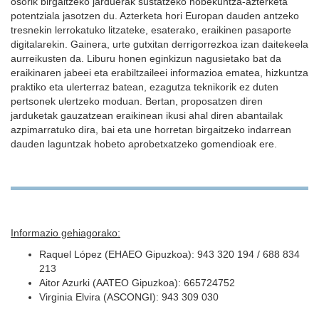
osorik birgaitzeko jarduerak sustatzeko hobekuntza-azterketa
potentziala jasotzen du. Azterketa hori Europan dauden antzeko
tresnekin lerrokatuko litzateke, esaterako, eraikinen pasaporte
digitalarekin. Gainera, urte gutxitan derrigorrezkoa izan daitekeela
aurreikusten da. Liburu honen eginkizun nagusietako bat da
eraikinaren jabeei eta erabiltzaileei informazioa ematea, hizkuntza
praktiko eta ulerterraz batean, ezagutza teknikorik ez duten
pertsonek ulertzeko moduan. Bertan, proposatzen diren
jarduketak gauzatzean eraikinean ikusi ahal diren abantailak
azpimarratuko dira, bai eta une horretan birgaitzeko indarrean
dauden laguntzak hobeto aprobetxatzeko gomendioak ere.
Informazio gehiagorako:
Raquel López (EHAEO Gipuzkoa): 943 320 194 / 688 834
213
Aitor Azurki (AATEO Gipuzkoa): 665724752
Virginia Elvira (ASCONGI): 943 309 030