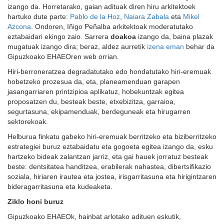
izango da. Horretarako, gaian adituak diren hiru arkitektoek
hartuko dute parte:
Pablo de la Hoz
,
Naiara Zabala
eta
Mikel
Azcona
. Ondoren, Iñigo Peñalba arkitektoak moderatutako
eztabaidari ekingo zaio. Sarrera
doakoa
izango da, baina plazak
mugatuak izango dira; beraz, aldez aurretik
izena eman
behar da
Gipuzkoako EHAEOren web orrian.
Hiri-berroneratzea degradatutako edo hondatutako hiri-eremuak
hobetzeko prozesua da, eta, planeamenduan garapen
jasangarriaren printzipioa aplikatuz, hobekuntzak egitea
proposatzen du, besteak beste, etxebizitza, garraioa,
segurtasuna, ekipamenduak, berdeguneak eta hirugarren
sektorekoak.
Helburua finkatu gabeko hiri-eremuak berritzeko eta biziberritzeko
estrategiei buruz eztabaidatu eta gogoeta egitea izango da, esku
hartzeko bideak zalantzan jarriz, eta gai hauek jorratuz besteak
beste: dentsitatea handitzea, erabilerak nahastea, dibertsifikazio
soziala, hiriaren irautea eta jostea, irisgarritasuna eta hirigintzaren
bideragarritasuna eta kudeaketa.
Ziklo honi buruz
Gipuzkoako EHAEOk, hainbat arlotako adituen eskutik,