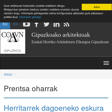
Gure zerbitzuak hobetzeko cookiak erabiltzen ditugu.
Ados
Webgunean jarraitzen baduzu cookien erabilera onartzen duzula
ulertzen dugu. Informazio gehiagorako edota konfigurazioa aldatzeko gure pribatasun
politika ikusi.
Informazio gehiago
EU
ES
Gipuzkoako arkitektoak
Euskal Herriko Arkitektoen Elkargoa Gipuzkoan
Inicio
Prentsa oharrak
Herritarrek dagoeneko eskura