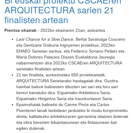
ARQUITECTURA sarien 21
finalisten artean
Prentsa oharrak
- 2022ko ekainaren 21an, asteartea
Last Chance for a Slow Dance
, Beñat Saratxaga Couceiro
eta Gentzane Goikuria Irigoyenen proiektua, 2022ko
EHAEO Sarietan saritua, eta Federico Soriano Peláez eta
Maria Dolores Palacios Díazen Euskalduna Jauregia
nabarmentzen dira 2022ko CSCAEren ARQUITECTURA
sarietako finalisten artean.
21 lan finalista, aurkeztutako 650 proiektuetatik,
ARQUITECTURA Sarietarako hautagaiak dira. Guztira
hainbat balore balioesten dituzten sei sari eta hiru sari
berezi banatuko dira: Espainiako Arkitektura Saria,
Espainiako Hirigintza Saria eta Iraunkortasun Saria.
Epaimahaiak balioetsi du Carme Pinòs eta Carlos
Puenteren lanak lanbidean jarduteko bi modu konprometitu
direla, kalitatezko arkitekturaren garrantzia islatzen dutenak
eta obra berezien bikaintasunean eta fintasunean bat
egiten dutenak.