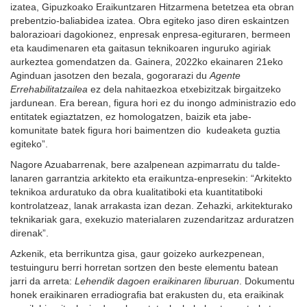
izatea, Gipuzkoako Eraikuntzaren Hitzarmena betetzea eta obran
prebentzio-baliabidea izatea. Obra egiteko jaso diren eskaintzen
balorazioari dagokionez, enpresak enpresa-egituraren, bermeen
eta kaudimenaren eta gaitasun teknikoaren inguruko agiriak
aurkeztea gomendatzen da. Gainera, 2022ko ekainaren 21eko
Aginduan jasotzen den bezala, gogorarazi du
Agente
Errehabilitatzailea
ez dela nahitaezkoa etxebizitzak birgaitzeko
jardunean. Era berean, figura hori ez du inongo administrazio edo
entitatek egiaztatzen, ez homologatzen, baizik eta jabe-
komunitate batek figura hori baimentzen dio kudeaketa guztia
egiteko”.
Nagore Azuabarrenak, bere azalpenean azpimarratu du talde-
lanaren garrantzia arkitekto eta eraikuntza-enpresekin: “Arkitekto
teknikoa arduratuko da obra kualitatiboki eta kuantitatiboki
kontrolatzeaz, lanak arrakasta izan dezan. Zehazki, arkitekturako
teknikariak gara, exekuzio materialaren zuzendaritzaz arduratzen
direnak”.
Azkenik, eta berrikuntza gisa, gaur goizeko aurkezpenean,
testuinguru berri horretan sortzen den beste elementu batean
jarri da arreta:
Lehendik dagoen eraikinaren liburuan
. Dokumentu
honek eraikinaren erradiografia bat erakusten du, eta eraikinak