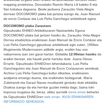
mapping proiekzioa, Donostiako Ramón María Lili kaleko 8 eta
9an kokatua dagoena. Beste jarduera Zarauzko Vista Alegre
dorrean DOCOMOMO plaka bat jartzea izango da, Juan Manuel
de encío Cortázar eta Luis Peña Ganchegui arkitektoek egina.
DOCOMOMO plaka Zarautzen
Gipuzkoako EHAEO Arkitekturaren Nazioarteko Eguna
DOCOMOMO plaka bat jartzen hasiko du, Zarauzko Vista Alegre
Dorrea etxebizitza-eraikinean Juan Manuel de Encío Cortázar eta
Luis Peña Ganchegui gipuzkoar arkitektoek egin zuten, 1958an.
Mugimendu Modernoaren adibide argia, eraikin hau oso
nabarmena izan zen garai hartan. Ekitaldia
12:00etan hasiko
da
eraikin berean, eta hauek parte hartuko dute: Juana Otxoa-
Errarte, Gipuzkoako EHAEOren lehendakaria; Luis Peña
Gancheguiren eta Juan Manuel de Encío Cortazarren senideak;
Archivo Luis Peña Ganchegui kultur elkartea, eraikinaren
azalpena emango duena, eta eraikineko bizilagunak. María
Zubimendi eta Garazi Navas musikariek girotuko dute ekitaldia.
Doakoa izango da eta herritar guztiei irekita dago, baina toki-
kopurua mugatua da; beraz, aldez aurretik
izena eman
beharko
da Gipuzkoako EHAEOren
web orrian
. IKUSI ERAIKINAREN
INFORMAZIO XEHEAGOA
.