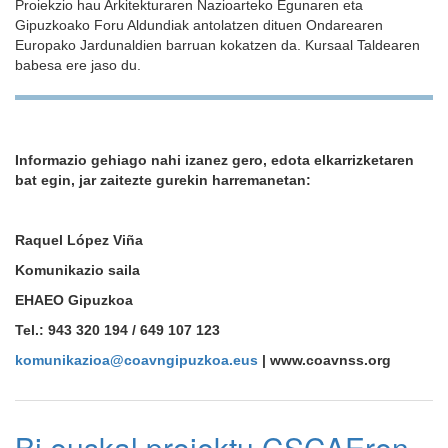
Proiekzio hau Arkitekturaren Nazioarteko Egunaren eta
Gipuzkoako Foru Aldundiak antolatzen dituen Ondarearen
Europako Jardunaldien barruan kokatzen da. Kursaal Taldearen
babesa ere jaso du.
Informazio gehiago nahi izanez gero, edota elkarrizketaren
bat egin, jar zaitezte gurekin harremanetan:
Raquel López Viña
Komunikazio saila
EHAEO Gipuzkoa
Tel.: 943 320 194 / 649 107 123
komunikazioa@coavngipuzkoa.eus
| www.coavnss.org
Bi euskal proiektu CSCAEren