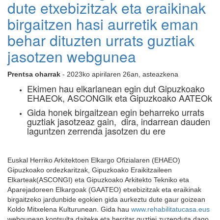
dute etxebizitzak eta eraikinak
birgaitzen hasi aurretik eman
behar dituzten urrats guztiak
jasotzen webgunea
Prentsa oharrak
- 2023ko apirilaren 26an, asteazkena
Ekimen hau elkarlanean egin dut Gipuzkoako
EHAEOk, ASCONGIk eta Gipuzkoako AATEOk
Gida honek birgaitzean egin beharreko urrats
guztiak jasotzeaz gain, dira, indarrean dauden
laguntzen zerrenda jasotzen du ere
Euskal Herriko Arkitektoen Elkargo Ofizialaren (EHAEO)
Gipuzkoako ordezkaritzak, Gipuzkoako Eraikitzaileen
Elkarteak(ASCONGI) eta Gipuzkoako Arkitekto Tekniko eta
Aparejadoreen Elkargoak (GAATEO) etxebizitzak eta eraikinak
birgaitzeko jardunbide egokien gida aurkeztu dute gaur goizean
Koldo Mitxelena Kulturunean. Gida hau
www.rehabilitatucasa.eus
webgunean kontsulta daiteke eta herritar guztiei zuzenduta dago.