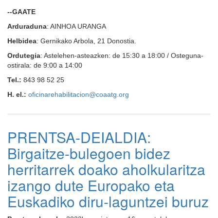
--GAATE
Arduraduna
: AINHOA URANGA
Helbidea
: Gernikako Arbola, 21 Donostia.
Ordutegia
: Astelehen-asteazken: de 15:30 a 18:00 / Osteguna-
ostirala: de 9:00 a 14:00
Tel.:
843 98 52 25
H. el.:
oficinarehabilitacion@coaatg.org
PRENTSA-DEIALDIA:
Birgaitze-bulegoen bidez
herritarrek doako aholkularitza
izango dute Europako eta
Euskadiko diru-laguntzei buruz