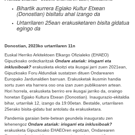
Bihartik aurrera Egiako Kultur Etxean
(Donostian) bisitatu ahal izango da
Urtarrilaren 25ean erakusketaren bisita gidatua
egingo da
Donostian, 2023ko urtarrilaren 11n
Euskal Herriko Arkitektoen Elkargo Ofizialeko (EHAEO)
Gipuzkoako ordezkaritzak
Ondare atariak: irisgarri eta
inklusiboak?
erakusketa ekoitzi eta ikusgai jarri zuen 2021ean,
Gipuzkoako Foru Aldundiak sustatzen dituen Ondarearen
Europako Jardunaldien barruan. Erakusketak ikusmin handia
sortu zuen eta harrera oso ona izan zuen publikoaren artean.
Hori horrela, erakusketa berriro ere ikusgai jarriko da, oraingo
honetan Egiako Kultura Etxean (Donostian). Inaugurazio-ekitaldia
bihar, urtarrilak 12, izango da 19:00etan. Bestalde, urtarrilaren
25erako bisita-gidatu bat antolatu da erakusketara.
Pandemia garaian bete-betean geundela inauguratu zen
lehenengoz
Ondare atariak: irisgarri eta inklusiboak?
erakusketa Gipuzkoako EHAEOren egoitzan, Ondarearen