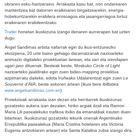
obraren esku-hartzeraino. Arrakasta kasu bat, non ondarearen
mantentzea bat datorren eraikinaren birgaitzearekin, energia-
hobekuntzarekin erabilera erosoagoa eta jasangarriagoa lortuz
eraikinaren erabileentzako.
Trailer
honetan ikuskizuna izango denaren aurrerapen bat uzten
dugu.
Ángel Sandimas artista nafarrak egin du ikus-entzunezko
ekoizpena, 20 urte baino gehiago daramatzanak nazioarteko
animazio digitaleko proiektuetan lanean, eta sari eta izendapen
ugari jaso dituenak. Besteak beste, Moskuko
Circle of Light
nazioarteko jaialdirako egin zuen bideo-mapping proiektua
azpimarratu daiteke, edota Iruñeako Udalarentzat egin zuen
Le
Souvernir d’AVA
, beste askoren artean (ikusi bere ibilbidea
www.angelsandimas.com-en
).
Proiekzioak arrakasta izan dezan eta herritarrek ikuskizunaz
gozatzeko aukera izan dezaten, hiriko argiak itzali eta Ramon
Maria Lili pasealekuko trafikoa itxiko da emanaldiak irauten duen
bitartean. Ikuskizunaz gozatzeko lekurik onenak Argentinako
Errepublika pasealekua (Maria Cristina hotelaren eta Victoria
Eugenia antzokiaren artean) eta Santa Katalina zubia izango dira.