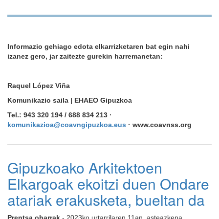
Informazio gehiago edota elkarrizketaren bat egin nahi
izanez gero, jar zaitezte gurekin harremanetan:
Raquel López Viña
Komunikazio saila | EHAEO Gipuzkoa
Tel.: 943 320 194 / 688 834 213 ·
komunikazioa@coavngipuzkoa.eus
· www.coavnss.org
Gipuzkoako Arkitektoen
Elkargoak ekoitzi duen Ondare
atariak erakusketa, bueltan da
Prentsa oharrak
- 2023ko urtarrilaren 11an, asteazkena