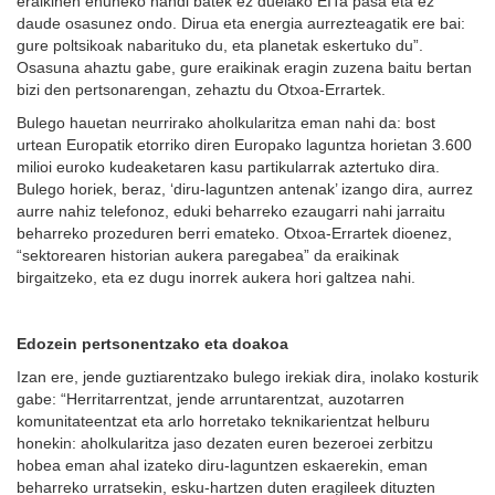
eraikinen ehuneko handi batek ez duelako EITa pasa eta ez
daude osasunez ondo. Dirua eta energia aurrezteagatik ere bai:
gure poltsikoak nabarituko du, eta planetak eskertuko du”.
Osasuna ahaztu gabe, gure eraikinak eragin zuzena baitu bertan
bizi den pertsonarengan, zehaztu du Otxoa-Errartek.
Bulego hauetan neurrirako aholkularitza eman nahi da: bost
urtean Europatik etorriko diren Europako laguntza horietan 3.600
milioi euroko kudeaketaren kasu partikularrak aztertuko dira.
Bulego horiek, beraz, ‘diru-laguntzen antenak’ izango dira, aurrez
aurre nahiz telefonoz, eduki beharreko ezaugarri nahi jarraitu
beharreko prozeduren berri emateko. Otxoa-Errartek dioenez,
“sektorearen historian aukera paregabea” da eraikinak
birgaitzeko, eta ez dugu inorrek aukera hori galtzea nahi.
Edozein pertsonentzako eta doakoa
Izan ere, jende guztiarentzako bulego irekiak dira, inolako kosturik
gabe: “Herritarrentzat, jende arruntarentzat, auzotarren
komunitateentzat eta arlo horretako teknikarientzat helburu
honekin: aholkularitza jaso dezaten euren bezeroei zerbitzu
hobea eman ahal izateko diru-laguntzen eskaerekin, eman
beharreko urratsekin, esku-hartzen duten eragileek dituzten