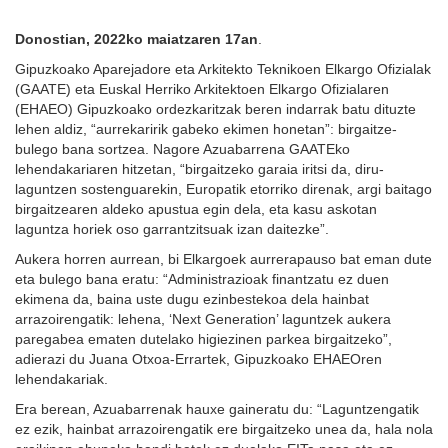
Donostian, 2022ko maiatzaren 17an
.
Gipuzkoako Aparejadore eta Arkitekto Teknikoen Elkargo Ofizialak
(GAATE) eta Euskal Herriko Arkitektoen Elkargo Ofizialaren
(EHAEO) Gipuzkoako ordezkaritzak beren indarrak batu dituzte
lehen aldiz, “aurrekaririk gabeko ekimen honetan”: birgaitze-
bulego bana sortzea. Nagore Azuabarrena GAATEko
lehendakariaren hitzetan, “birgaitzeko garaia iritsi da, diru-
laguntzen sostenguarekin, Europatik etorriko direnak, argi baitago
birgaitzearen aldeko apustua egin dela, eta kasu askotan
laguntza horiek oso garrantzitsuak izan daitezke”.
Aukera horren aurrean, bi Elkargoek aurrerapauso bat eman dute
eta bulego bana eratu: “Administrazioak finantzatu ez duen
ekimena da, baina uste dugu ezinbestekoa dela hainbat
arrazoirengatik: lehena, ‘Next Generation’ laguntzek aukera
paregabea ematen dutelako higiezinen parkea birgaitzeko”,
adierazi du Juana Otxoa-Errartek, Gipuzkoako EHAEOren
lehendakariak.
Era berean, Azuabarrenak hauxe gaineratu du: “Laguntzengatik
ez ezik, hainbat arrazoirengatik ere birgaitzeko unea da, hala nola