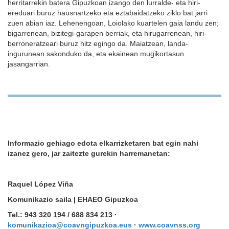
herritarrekin batera Gipuzkoan izango den lurralde- eta hiri-
ereduari buruz hausnartzeko eta eztabaidatzeko ziklo bat jarri
zuen abian iaz. Lehenengoan, Loiolako kuartelen gaia landu zen;
bigarrenean, bizitegi-garapen berriak, eta hirugarrenean, hiri-
berroneratzeari buruz hitz egingo da. Maiatzean, landa-
ingurunean sakonduko da, eta ekainean mugikortasun
jasangarrian.
Informazio gehiago edota elkarrizketaren bat egin nahi
izanez gero, jar zaitezte gurekin harremanetan:
Raquel López Viña
Komunikazio saila | EHAEO Gipuzkoa
Tel.: 943 320 194 / 688 834 213 ·
komunikazioa@coavngipuzkoa.eus
·
www.coavnss.org