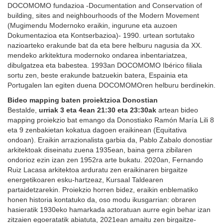
DOCOMOMO fundazioa ‑Documentation and Conservation of
building, sites and neighbourhoods of the Modern Movement
(Mugimendu Modernoko eraikin, ingurune eta auzoen
Dokumentazioa eta Kontserbazioa)‑ 1990. urtean sortutako
nazioarteko erakunde bat da eta bere helburu nagusia da XX.
mendeko arkitektura modernoko ondarea inbentariatzea,
dibulgatzea eta babestea. 1993an DOCOMOMO Ibérico filiala
sortu zen, beste erakunde batzuekin batera, Espainia eta
Portugalen lan egiten duena DOCOMOMOren helburu berdinekin.
Bideo mapping baten proiektzioa Donostian
Bestalde,
urriak 3 eta 4ean 21:30 eta 23:30ak
artean bideo
mapping proiekzio bat emango da Donostiako Ramón María Lili 8
eta 9 zenbakietan kokatua dagoen eraikinean (Equitativa
ondoan). Eraikin arrazionalista garbia da, Pablo Zabalo donostiar
arkitektoak diseinatu zuena 1935ean, baina gerra zibilaren
ondorioz ezin izan zen 1952ra arte bukatu. 2020an, Fernando
Ruiz Lacasa arkitektoa arduratu zen eraikinaren birgaitze
energetikoaren esku-hartzeaz, Kursaal Taldearen
partaidetzarekin. Proiekzio horren bidez, eraikin enblematiko
honen historia kontatuko da, oso modu ikusgarrian: obraren
hasieratik 1930eko hamarkada aztoratuan aurre egin behar izan
zitzaien egoeratatik abiatuta, 2021ean amaitu zen birgaitze-