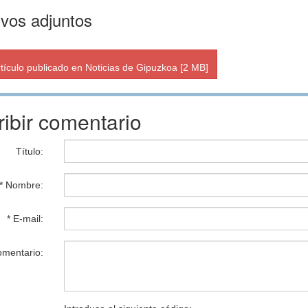
ivos adjuntos
tículo publicado en Noticias de Gipuzkoa [2 MB]
ribir comentario
Título:
* Nombre:
* E-mail:
omentario: