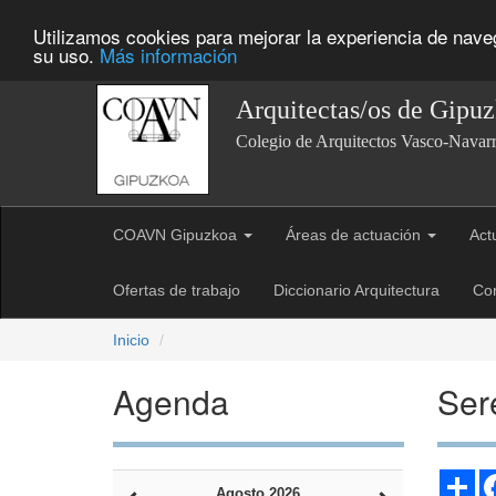
Utilizamos cookies para mejorar la experiencia de nav
su uso.
Más información
Arquitectas/os de Gipu
Colegio de Arquitectos Vasco-Navar
COAVN Gipuzkoa
Áreas de actuación
Act
Ofertas de trabajo
Diccionario Arquitectura
Co
Inicio
Agenda
Ser
Sh
Agosto 2026