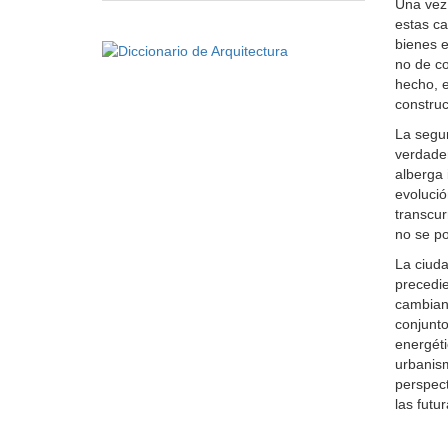
Una vez 
estas ca
bienes e
no de co
hecho, e
construc
La segun
verdader
alberga 
evolució
transcur
no se po
La ciuda
precedie
cambiant
conjunto
energéti
urbanism
perspect
las futur