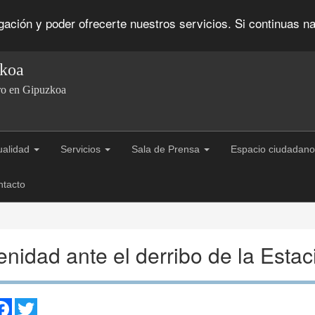
egación y poder ofrecerte nuestros servicios. Si continuas
zkoa
ro en Gipuzkoa
ualidad
Servicios
Sala de Prensa
Espacio ciudadano
ntacto
enidad ante el derribo de la Estac
are
Facebook
Twitter