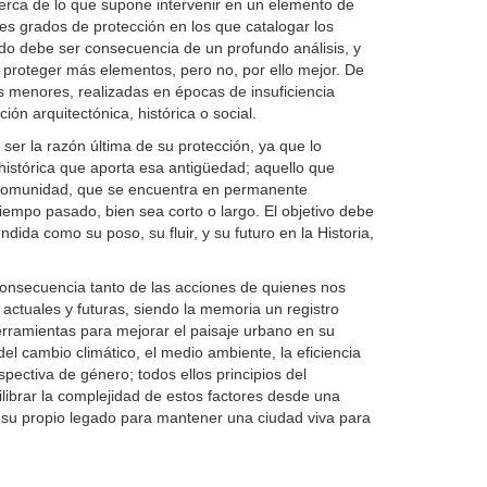
erca de lo que supone intervenir en un elemento de
tes grados de protección en los que catalogar los
tado debe ser consecuencia de un profundo análisis, y
o proteger más elementos, pero no, por ello mejor. De
s menores, realizadas en épocas de insuficiencia
ón arquitectónica, histórica o social.
er la razón última de su protección, ya que lo
histórica que aporta esa antigüedad; aquello que
 la comunidad, que se encuentra en permanente
 tiempo pasado, bien sea corto o largo. El objetivo debe
ndida como su poso, su fluir, y su futuro en la Historia,
onsecuencia tanto de las acciones de quienes nos
actuales y futuras, siendo la memoria un registro
rramientas para mejorar el paisaje urbano en su
del cambio climático, el medio ambiente, la eficiencia
rspectiva de género; todos ellos principios del
ilibrar la complejidad de estos factores desde una
 su propio legado para mantener una ciudad viva para