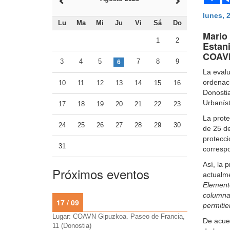
lunes, 
Lu
Ma
Mi
Ju
Vi
Sá
Do
Mario 
1
2
Estan
COAVN
3
4
5
7
8
9
6
La evalu
ordenaci
10
11
12
13
14
15
16
Donostia
Urbanís
17
18
19
20
21
22
23
La prote
24
25
26
27
28
29
30
de 25 de
protecci
31
corresp
Así, la 
Próximos eventos
actualm
Elemento
columnat
17 / 09
permitie
Lugar: COAVN Gipuzkoa. Paseo de Francia,
De acuer
11 (Donostia)