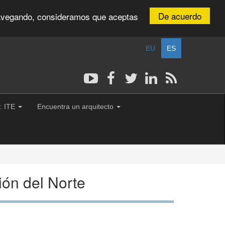
De acuerdo
 navegando, consideramos que aceptas
EU
ES
: ITE
Encuentra un arquitecto
ión del Norte