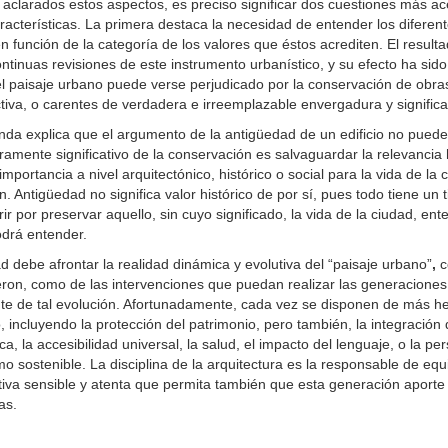
aclarados estos aspectos, es preciso significar dos cuestiones más ac
racterísticas. La primera destaca la necesidad de entender los diferen
n función de la categoría de los valores que éstos acrediten. El resul
ntinuas revisiones de este instrumento urbanístico, y su efecto ha sid
l paisaje urbano puede verse perjudicado por la conservación de obra
tiva, o carentes de verdadera e irreemplazable envergadura y significaci
da explica que el argumento de la antigüedad de un edificio no puede s
amente significativo de la conservación es salvaguardar la relevancia 
importancia a nivel arquitectónico, histórico o social para la vida de
n. Antigüedad no significa valor histórico de por sí, pues todo tiene un
rir por preservar aquello, sin cuyo significado, la vida de la ciudad, ente
drá entender.
d debe afrontar la realidad dinámica y evolutiva del “paisaje urbano”
,
c
ron, como de las intervenciones que puedan realizar las generaciones 
e de tal evolución. Afortunadamente, cada vez se disponen de más he
, incluyendo la protección del patrimonio, pero también, la integración 
ca, la accesibilidad universal, la salud, el impacto del lenguaje, o la pe
o sostenible. La disciplina de la arquitectura es la responsable de equ
iva sensible y atenta que permita también que esta generación aporte
as.