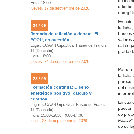
de los a
Hora: 18:00
adaptada
jueves, 17 de septiembre de 2026
energétic
En este 
24 / 09
la ficha
huecos y
Jornada de reflexión y debate: El
valores 
PGOU, en cuestión
Lugar: COAVN Gipuzkoa. Paseo de Francia,
cataloga
11 (Donostia)
grado de
Hora: 18:00
jueves, 24 de septiembre de 2026
Por otro
la ficha
28 / 09
parece p
Formación continua: Diseño
del mism
energético positivo: cálculo y
interpre
criterios
En cualq
Lugar: COAVN Gipuzkoa. Paseo de Francia,
pueden m
11 (Donostia)
de prote
Hora: 15:00-19:30 / 9:00-14:30
Palace”
lunes, 28 de septiembre de 2026
de su l