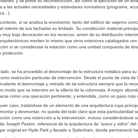
ndenes, y se prevé su reconstrucción, así como la ejecución de un le
 a las actuales necesidades y estándares normativos (programa, accesib
a...).
contexto, si se analiza la envolvente, tanto del edificio de viajeros co
, el interés de sus fachadas es limitado. Su constitución material princip
 muy baja decoración en los recercos -amén de su distribución interi
arquitectónicos meriten lo mismo que otros exteriores catalogados co
ción si se considerase la estación como una unidad compuesta de dos 
 protección.
 lado, se ha procedido al desmontaje de la estructura metálica para su
 como restricción particular de intervención. Desde el punto de vista de
rudente el desmontaje y retirado de tal estructura siempre que la reco
o modo que se intervino en la sillería de la columnata. A mayor abund
tarse como una operación pertinente, y entendida, como un paso más de
uier caso, tratándose de un elemento de una arquitectura cuya principal
ontar y desmontar, no queda del todo claro que esta particularidad se
cción como una restricción a la intervención, incluso considerándose 
de Joseph Paxton, referencia de la arquitectura de “acero y vidrio” de
ugar original en Hyde Park y llevado a Sydenham, donde permaneció h