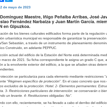
22 de mayo de 2023
Domínguez Maestre, Iñigo Peñalba Arribas, José Jav
islao Fernández Narbaiza y Juan Martín García. miem
 en Gipuzkoa.
ación de los bienes culturales edificados forma parte de la regulación
ón urbanística municipal es responsable de garantizar la preservación 
/San Sebastián, a través de un instrumento de planeamiento denomina
tico Construido, en adelante PEPPUC.
cción actual del edificio de la Estación del Norte está determinada me
 marzo de 2021. Su ficha correspondiente le asigna un grado C que, a
ón a la envolvente exterior del edificio, a la que se añaden otras deter
ondientes.
protección se particulariza para cada elemento mediante restricciones 
ente “
Régimen específico de protección
”. En el caso concreto que nos
s excluidos de la protección: Hotel. 2- Elementos permanentes: Estruct
a. 3- Restricciones particulares de intervención: se conservarán o bien 
ndo un levante. 4- Restituciones obligadas: No”.
do con ello, recientemente, se ha llevado a cabo el derribo del edificio