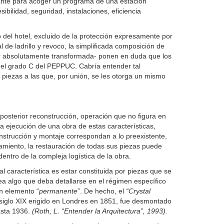
vante para acoger un programa de una estación
ilidad, seguridad, instalaciones, eficiencia
mo del hotel, excluido de la protección expresamente por
al de ladrillo y revoco, la simplificada composición de
or absolutamente transformada- ponen en duda que los
n el grado C del PEPPUC. Cabría entender tal
piezas a las que, por unión, se les otorga un mismo
 posterior reconstrucción, operación que no figura en
 la ejecución de una obra de estas características,
nstrucción y montaje correspondan a lo preexistente,
amiento, la restauración de todas sus piezas puede
ntro de la compleja logística de la obra.
 característica es estar constituida por piezas que se
a algo que deba detallarse en el régimen específico
un elemento “
permanente
”. De hecho, el
“Crystal
l siglo XIX erigido en Londres en 1851, fue desmontado
asta 1936.
(Roth, L. “Entender la Arquitectura”, 1993).