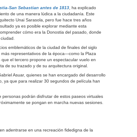
tia-San Sebastian antes de 1813
, ha explicado
ento de una manera lúdica a la ciudadanía. Este
quitecto Unai Sarasola, pero fue hace tres años
sultado ya es posible explorar mediante esta
y comprender cómo era la Donostia del pasado, donde
a ciudad.
ios emblemáticos de la ciudad de finales del siglo
icios más representativos de la época—como la Plaza
 que el tercero propone un espectacular vuelo en
a de su trazado y de su arquitectura original.
Gabriel Asuar, quienes se han encargado del desarrollo
o, ya que para realizar 30 segundos de película han
 personas podrán disfrutar de estos paseos virtuales
 próximamente se pongan en marcha nuevas sesiones.
en adentrarse en una recreación fidedigna de la