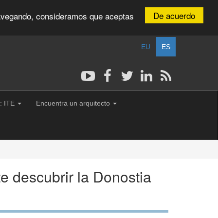
De acuerdo
 navegando, consideramos que aceptas
EU
ES
: ITE
Encuentra un arquitecto
te descubrir la Donostia