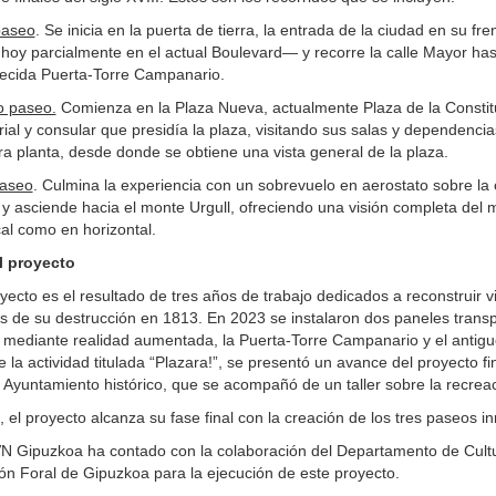
paseo
. Se inicia en la puerta de tierra, la entrada de la ciudad en su fre
hoy parcialmente en el actual Boulevard— y recorre la calle Mayor hasta
ecida Puerta-Torre Campanario.
 paseo.
Comienza en la Plaza Nueva, actualmente Plaza de la Constituc
rial y consular que presidía la plaza, visitando sus salas y dependencia
ra planta, desde donde se obtiene una vista general de la plaza.
paseo
. Culmina la experiencia con un sobrevuelo en aerostato sobre la ci
 asciende hacia el monte Urgull, ofreciendo una visión completa del m
cal como en horizontal.
l proyecto
yecto es el resultado de tres años de trabajo dedicados a reconstruir v
s de su destrucción en 1813. En 2023 se instalaron dos paneles transp
 mediante realidad aumentada, la Puerta-Torre Campanario y el antig
e la actividad titulada “Plazara!”, se presentó un avance del proyecto fi
al Ayuntamiento histórico, que se acompañó de un taller sobre la recrea
 el proyecto alcanza su fase final con la creación de los tres paseos i
N Gipuzkoa ha contado con la colaboración del Departamento de Cultu
ón Foral de Gipuzkoa para la ejecución de este proyecto.