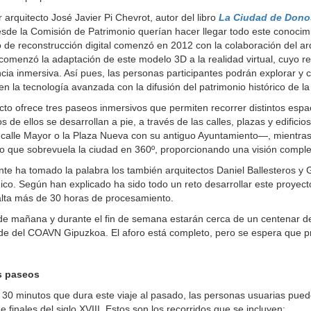
r arquitecto José Javier Pi Chevrot, autor del libro
La Ciudad de Donos
de la Comisión de Patrimonio querían hacer llegar todo este conocimi
 de reconstrucción digital comenzó en 2012 con la colaboración del ar
omenzó la adaptación de este modelo 3D a la realidad virtual, cuyo re
cia inmersiva. Así pues, las personas participantes podrán explorar 
n la tecnología avanzada con la difusión del patrimonio histórico de l
cto ofrece tres paseos inmersivos que permiten recorrer distintos espac
os de ellos se desarrollan a pie, a través de las calles, plazas y edif
a calle Mayor o la Plaza Nueva con su antiguo Ayuntamiento—, mientras
o que sobrevuela la ciudad en 360º, proporcionando una visión complet
te ha tomado la palabra los también arquitectos Daniel Ballesteros y 
ico. Según han explicado ha sido todo un reto desarrollar este proyect
alta más de 30 horas de procesamiento.
 de mañana y durante el fin de semana estarán cerca de un centenar de
ede del COAVN Gipuzkoa. El aforo está completo, pero se espera que
s paseos
30 minutos que dura este viaje al pasado, las personas usuarias pued
e finales del siglo XVIII. Estos son los recorridos que se incluyen: