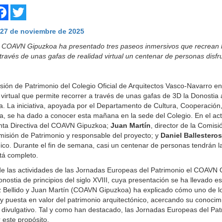
are
Facebook
Twitter
 27 de noviembre de 2025
 COAVN Gipuzkoa ha presentado tres paseos inmersivos que recrean la 
través de unas gafas de realidad virtual un centenar de personas disfr
ión de Patrimonio del Colegio Oficial de Arquitectos Vasco-Navarro 
 virtual que permite recorrer a través de unas gafas de 3D la Donostia 
a. La iniciativa, apoyada por el Departamento de Cultura, Cooperación
, se ha dado a conocer esta mañana en la sede del Colegio. En el ac
unta Directiva del COAVN Gipuzkoa;
Juan Martín
, director de la Comis
misión de Patrimonio y responsable del proyecto; y
Daniel Ballesteros
ico. Durante el fin de semana, casi un centenar de personas tendrán la
tá completo.
e las actividades de las Jornadas Europeas del Patrimonio el COAVN 
onostia de principios del siglo XVIII, cuya presentación se ha llevad
Bellido y Juan Martín (COAVN Gipuzkoa) ha explicado cómo uno de los
 y puesta en valor del patrimonio arquitectónico, acercando su conocim
 divulgativo. Tal y como han destacado, las Jornadas Europeas del Pa
 este propósito.