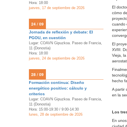
Hora: 18:00
El docto
jueves, 17 de septiembre de 2026
cómo des
proyecto
24 / 09
cuando c
experien
Jornada de reflexión y debate: El
converge
PGOU, en cuestión
Lugar: COAVN Gipuzkoa. Paseo de Francia,
El proye
11 (Donostia)
XVIII. D
Hora: 18:00
Vieja, l
jueves, 24 de septiembre de 2026
aerostat
Finalmen
28 / 09
tecnológ
hecho f
Formación continua: Diseño
energético positivo: cálculo y
A partir
criterios
en la s
Lugar: COAVN Gipuzkoa. Paseo de Francia,
11 (Donostia)
Hora: 15:00-19:30 / 9:00-14:30
Los tre
lunes, 28 de septiembre de 2026
En unos 
ciudad d