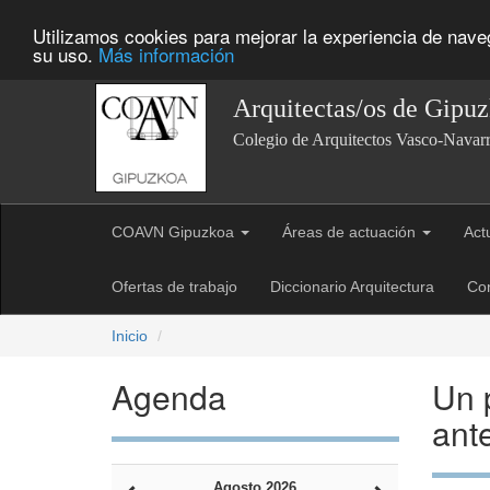
Utilizamos cookies para mejorar la experiencia de nav
su uso.
Más información
Arquitectas/os de Gipu
Colegio de Arquitectos Vasco-Navar
COAVN Gipuzkoa
Áreas de actuación
Act
Ofertas de trabajo
Diccionario Arquitectura
Co
Inicio
Agenda
Un p
ant
Agosto 2026