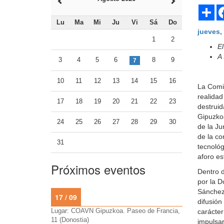
Sh
Lu
Ma
Mi
Ju
Vi
Sá
Do
jueves,
1
2
El
A 
3
4
5
6
8
9
7
10
11
12
13
14
15
16
La Comis
realidad
17
18
19
20
21
22
23
destruid
Gipuzkoa
24
25
26
27
28
29
30
de la J
de la co
31
tecnológ
aforo es
Próximos eventos
Dentro d
por la D
Sánchez 
17 / 09
difusión
Lugar: COAVN Gipuzkoa. Paseo de Francia,
carácter
11 (Donostia)
impulsar