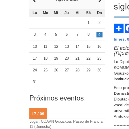
sig
Lu
Ma
Mi
Ju
Vi
Sá
Do
1
2
Sh
3
4
5
6
7
8
9
lunes, 
El act
10
11
12
13
14
15
16
(Diput
17
18
19
20
21
22
23
La Diput
KOMOMO, 
24
25
26
27
28
29
30
Gipuzkoa
instituc
31
Este pr
Donosti
Próximos eventos
Diputaci
vocal de
universi
17 / 09
Arritoki
Lugar: COAVN Gipuzkoa. Paseo de Francia,
----------
11 (Donostia)