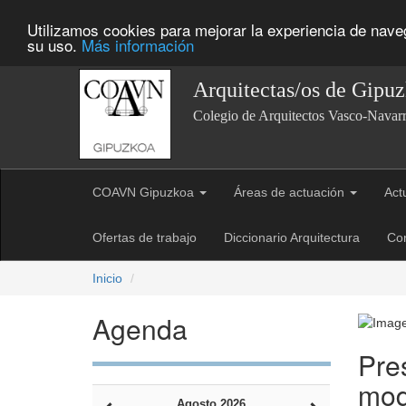
Utilizamos cookies para mejorar la experiencia de nav
su uso.
Más información
Arquitectas/os de Gipu
Colegio de Arquitectos Vasco-Navar
COAVN Gipuzkoa
Áreas de actuación
Act
Ofertas de trabajo
Diccionario Arquitectura
Co
Inicio
Agenda
Pre
mod
Agosto 2026