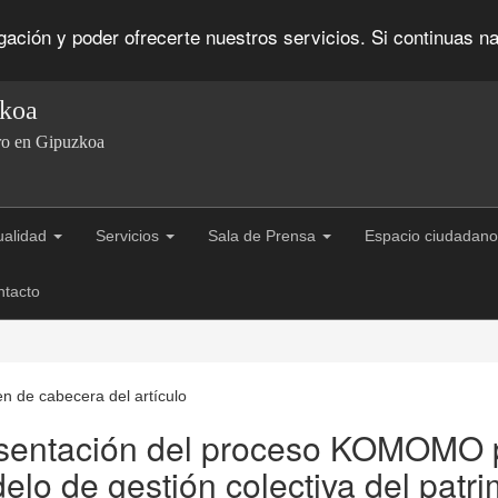
egación y poder ofrecerte nuestros servicios. Si continuas
zkoa
ro en Gipuzkoa
ualidad
Servicios
Sala de Prensa
Espacio ciudadano
ntacto
sentación del proceso KOMOMO pa
elo de gestión colectiva del patri