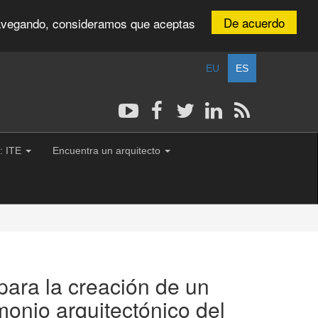
De acuerdo
 navegando, consideramos que aceptas
EU
ES
: ITE
Encuentra un arquitecto
ra la creación de un
monio arquitectónico del