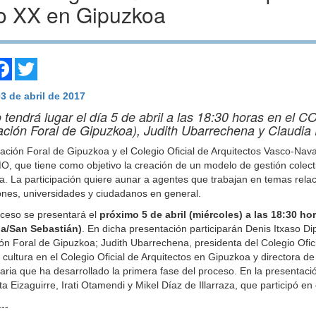
lo XX en Gipuzkoa
are
Facebook
Twitter
03 de abril de 2017
o tendrá lugar el día 5 de abril a las 18:30 horas en el 
ación Foral de Gipuzkoa), Judith Ubarrechena y Claud
ación Foral de Gipuzkoa y el Colegio Oficial de Arquitectos Vasco-Na
que tiene como objetivo la creación de un modelo de gestión colectiv
. La participación quiere aunar a agentes que trabajan en temas rela
iones, universidades y ciudadanos en general.
oceso se presentará el
próximo 5 de abril (miércoles) a las 18:30 h
a/San Sebastián)
. En dicha presentación participarán Denis Itxaso D
ón Foral de Gipuzkoa; Judith Ubarrechena, presidenta del Colegio Ofic
 cultura en el Colegio Oficial de Arquitectos en Gipuzkoa y directora 
taria que ha desarrollado la primera fase del proceso. En la presenta
eta Eizaguirre, Irati Otamendi y Mikel Díaz de Illarraza, que participó 
---