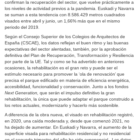
confirman la recuperación del sector, que vuelve prácticamente a
los niveles de actividad previos a la pandemia. Euskadi y Navarra
se suman a esta tendencia con 8.586.429 metros cuadrados
visados entre abril y junio, un 1,66% más que en el mismo
periodo del 2019.
Según el Consejo Superior de los Colegios de Arquitectos de
España (CSCAE), los datos reflejan el buen ritmo y las buenas
expectativas del sector alentadas, también, por la aprobación
definitiva del Plan de Recuperación, Transformación y Resiliencia
por parte de la UE. Tal y como se ha advertido en anteriores
ocasiones, la rehabilitación es el gran reto y puede ser el
estímulo necesario para promover la ‘ola de renovación’ que
precisa el parque edificado en materia de eficiencia energética,
accesibilidad, funcionalidad y conservación. Junto a los fondos
Next Generation,
que serán el impulso definitivo la gran
rehabilitación, la única que puede adaptar el parque construido a
los retos actuales, modernizarlo y hacerlo más sostenible.
A diferencia de la obra nueva, el visado en rehabilitación registró,
en 2020, una caída moderada y, desde que comenzó 2021, no
ha dejado de aumentar. En Euskadi y Navarra, el aumento de la
superficie visada para rehabilitación residencial y no residencial
en el segundo trimestre del año ha sido exponencial. Los datos