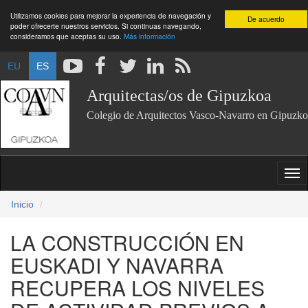
Utilizamos cookies para mejorar la experiencia de navegación y
De acuerdo
poder ofrecerte nuestros servicios. Si continuas navegando,
consideramos que aceptas su uso.
Más información
EU
ES
Arquitectas/os de Gipuzkoa
Colegio de Arquitectos Vasco-Navarro en Gipuzko
Inicio
LA CONSTRUCCIÓN EN
EUSKADI Y NAVARRA
RECUPERA LOS NIVELES