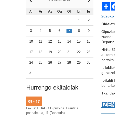
Sh
Al
Ar
Az
Og
Ol
Lr
Ig
2026ko 
1
2
Bidaiat
3
4
5
6
8
9
7
Gipuzko
zueno ud
10
11
12
13
14
15
16
Departam
Hiriko 3
17
18
19
20
21
22
23
aukera e
hartako 
24
25
26
27
28
29
30
Ibilaldi
gozatze
31
ibilald
Hurrengo ekitaldiak
beharko 
Txandak 
09 - 17
IZE
Lekua: EHAEO Gipuzkoa. Frantzia
pasealekua, 11 (Donostia)