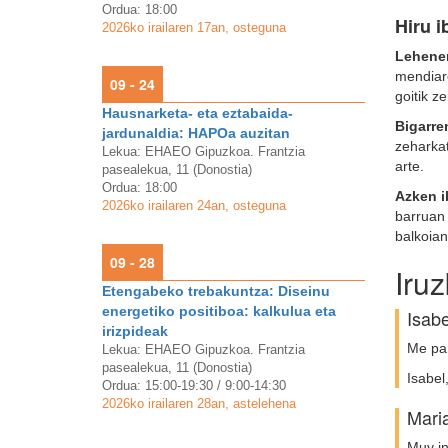
Ordua: 18:00
Hiru ib
2026ko irailaren 17an, osteguna
Lehenen
mendiare
09 - 24
goitik ze
Hausnarketa- eta eztabaida-
Bigarren
jardunaldia: HAPOa auzitan
zeharkat
Lekua: EHAEO Gipuzkoa. Frantzia
arte.
pasealekua, 11 (Donostia)
Ordua: 18:00
Azken ib
2026ko irailaren 24an, osteguna
barruan 
balkoian
09 - 28
Iru
Etengabeko trebakuntza: Diseinu
energetiko positiboa: kalkulua eta
Isabe
irizpideak
Me par
Lekua: EHAEO Gipuzkoa. Frantzia
pasealekua, 11 (Donostia)
Isabel
Ordua: 15:00-19:30 / 9:00-14:30
2026ko irailaren 28an, astelehena
Maria
Muy in