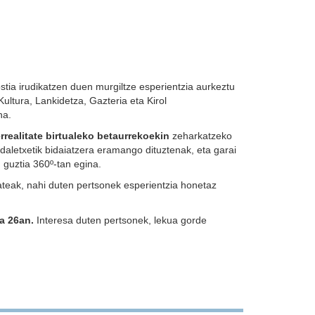
a irudikatzen duen murgiltze esperientzia aurkeztu
ltura, Lankidetza, Gazteria eta Kirol
na.
rrealitate birtualeko betaurrekoekin
zeharkatzeko
 Udaletxetik bidaiatzera eramango dituztenak, eta garai
 guztia 360º-tan egina.
 ateak, nahi duten pertsonek esperientzia honetaz
ta 26an.
Interesa duten pertsonek, lekua gorde