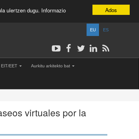
Ados
la ulertzen dugu. Informazio
EU
ES
: EIT/EET
Aurkitu arkitekto bat
seos virtuales por la