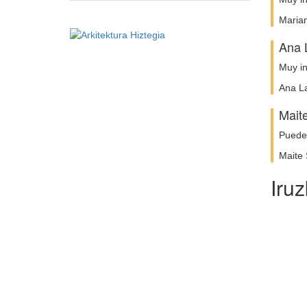
Marian
Ana L
Muy in
Ana La
Maite
Puede 
Maite 
Iru