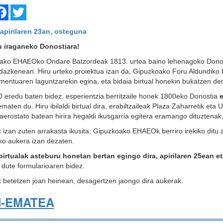
are
Facebook
Twitter
apirilaren 23an, osteguna
u iraganeko Donostiara!
ako EHAEOko Ondare Batzordeak 1813. urtea baino lehenagoko Donosti
azkenean. Hiru urteko proiektua izan da, Gipuzkoako Foru Aldundiko Ku
entuaren laguntzarekin egina, eta bidaia birtual honekin bukatzen de
D eredu baten bidez, esperientzia berritzaile honek 1800eko Donostia
e
maten du. Hiru ibilaldi birtual dira, erabiltzaileak Plaza Zaharretik eta
aerostato batean hirira hegaldi ikusgarria egitera eramango dituztenak,
ek izan zuten arrakasta ikusita, Gipuzkoako EHAEOk berriro irekiko ditu
ko aukera izan dezaten.
i birtualak asteburu honetan bertan egingo dira, apirilaren 25ean e
dute formularioaren bidez.
betetzen joan heinean, desagertzen jaongo dira aukerak.
N-EMATEA