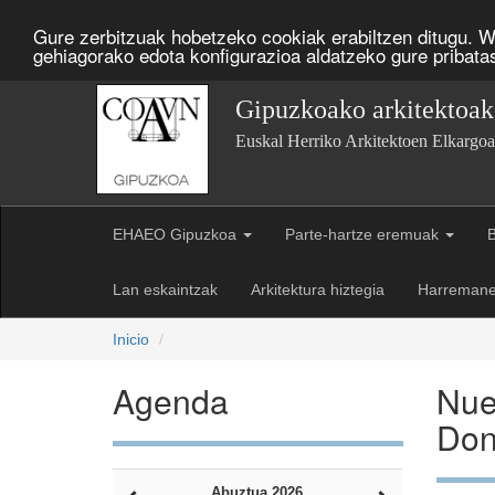
Gure zerbitzuak hobetzeko cookiak erabiltzen ditugu. W
gehiagorako edota konfigurazioa aldatzeko gure pribatas
Gipuzkoako arkitektoak
Euskal Herriko Arkitektoen Elkargo
EHAEO Gipuzkoa
Parte-hartze eremuak
B
Lan eskaintzak
Arkitektura hiztegia
Harremane
Inicio
Agenda
Nue
Dono
Abuztua 2026