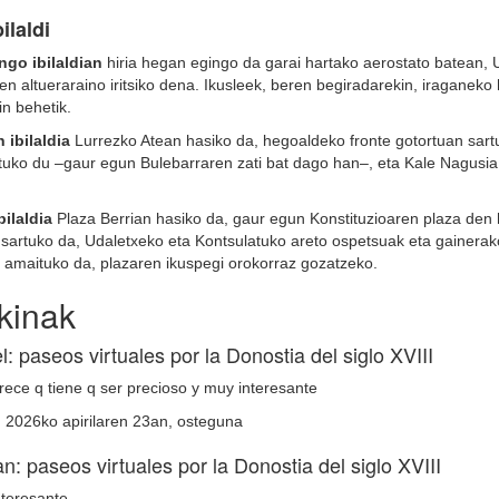
ilaldi
go ibilaldian
hiria hegan egingo da garai hartako aerostato batean, U
n altueraraino iritsiko dena. Ikusleek, beren begiradarekin, iraganeko
in behetik.
 ibilaldia
Lurrezko Atean hasiko da, hegoaldeko fronte gotortuan sart
uko du –gaur egun Bulebarraren zati bat dago han–, eta Kale Nagusia 
ilaldia
Plaza Berrian hasiko da, gaur egun Konstituzioaren plaza den 
sartuko da, Udaletxeko eta Kontsulatuko areto ospetsuak eta gainerako 
 amaituko da, plazaren ikuspegi orokorraz gozatzeko.
zkinak
l: paseos virtuales por la Donostia del siglo XVIII
ece q tiene q ser precioso y muy interesante
, 2026ko apirilaren 23an, osteguna
n: paseos virtuales por la Donostia del siglo XVIII
teresante