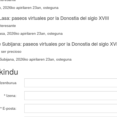
, 2026ko apirilaren 23an, osteguna
asa: paseos virtuales por la Donostia del siglo XVIII
teresante
sa, 2026ko apirilaren 23an, osteguna
 Subijana: paseos virtuales por la Donostia del siglo XVI
ser precioso
Subijana, 2026ko apirilaren 23an, osteguna
zkindu
Izenburua
* Izena:
* E-posta: