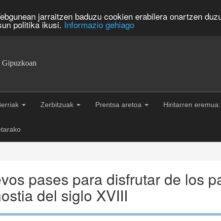
ebgunean jarraitzen baduzu cookien erabilera onartzen duzu
un politika ikusi.
Informazio gehiago
a Gipuzkoan
erriak
Zerbitzuak
Prentsa aretoa
Hiritarren eremua
tarako
vos pases para disfrutar de los pa
stia del siglo XVIII