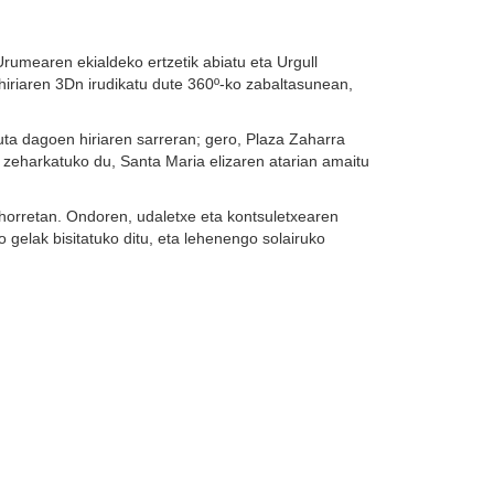
rumearen ekialdeko ertzetik abiatu eta Urgull
 hiriaren 3Dn irudikatu dute 360º-ko zabaltasunean,
uta dagoen hiriaren sarreran; gero, Plaza Zaharra
zeharkatuko du, Santa Maria elizaren atarian amaitu
horretan. Ondoren, udaletxe eta kontsuletxearen
gelak bisitatuko ditu, eta lehenengo solairuko